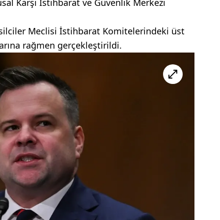
sal Karşı İstihbarat ve Güvenlik Merkezi
ilciler Meclisi İstihbarat Komitelerindeki üst
arına rağmen gerçekleştirildi.