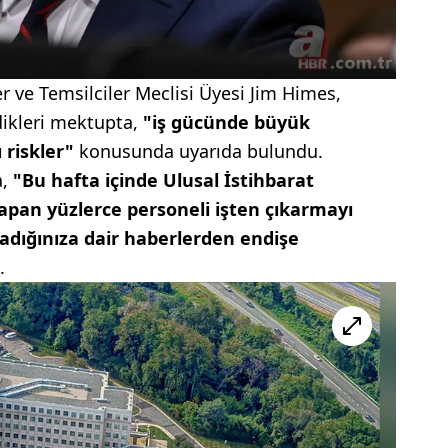
ve Temsilciler Meclisi Üyesi Jim Himes,
ikleri mektupta,
"iş gücünde büyük
ı riskler"
konusunda uyarıda bulundu.
a,
"Bu hafta içinde Ulusal İstihbarat
apan yüzlerce personeli işten çıkarmayı
ladığınıza dair haberlerden endişe
.