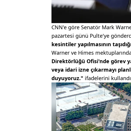
CNN'e göre Senatör Mark Warner 
pazartesi günü Pulte'ye gönderd
kesintiler yapılmasının taşıdığ
Warner ve Himes mektuplarınd
Direktörlüğü Ofisi'nde görev y
veya idari izne çıkarmayı plan
duyuyoruz."
ifadelerini kullandı