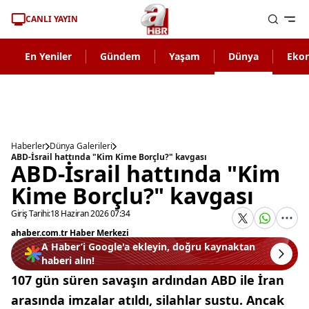
CANLI YAYIN
En Yeniler
Gündem
Yaşam
Dünya
Eko
Haberler
Dünya Galerileri
ABD-İsrail hattında "Kim Kime Borçlu?" kavgası
ABD-İsrail hattında "Kim
Kime Borçlu?" kavgası
Giriş Tarihi:
18 Haziran 2026 07:34
ahaber.com.tr Haber Merkezi
A Haber’i Google'a ekleyin, doğru kaynaktan
haberi alın!
107 gün süren savaşın ardından ABD ile İran
arasında imzalar atıldı, silahlar sustu. Ancak