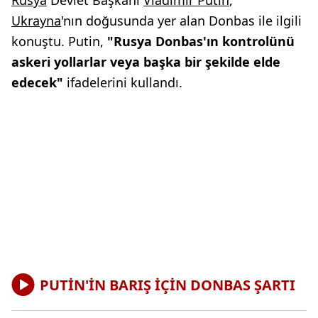
Rusya
Devlet Başkanı
Vladimir Putin
,
Ukrayna
'nın doğusunda yer alan Donbas ile ilgili
konuştu. Putin,
"Rusya Donbas'ın kontrolünü
askeri yollarlar veya başka bir şekilde elde
edecek"
ifadelerini kullandı.
PUTİN'İN BARIŞ İÇİN DONBAS ŞARTI