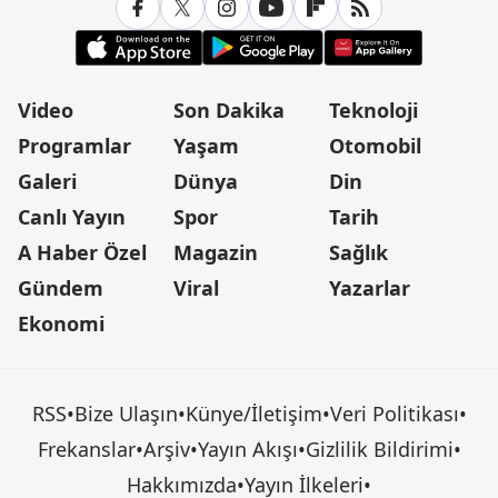
Video
Son Dakika
Teknoloji
Programlar
Yaşam
Otomobil
Galeri
Dünya
Din
Canlı Yayın
Spor
Tarih
A Haber Özel
Magazin
Sağlık
Gündem
Viral
Yazarlar
Ekonomi
RSS
•
Bize Ulaşın
•
Künye/İletişim
•
Veri Politikası
•
Frekanslar
•
Arşiv
•
Yayın Akışı
•
Gizlilik Bildirimi
•
Hakkımızda
•
Yayın İlkeleri
•