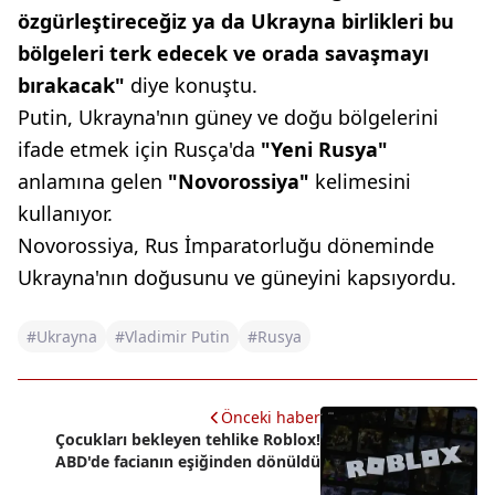
özgürleştireceğiz ya da Ukrayna birlikleri bu
bölgeleri terk edecek ve orada savaşmayı
bırakacak"
diye konuştu.
Putin, Ukrayna'nın güney ve doğu bölgelerini
ifade etmek için Rusça'da
"Yeni Rusya"
anlamına gelen
"Novorossiya"
kelimesini
kullanıyor.
Novorossiya, Rus İmparatorluğu döneminde
Ukrayna'nın doğusunu ve güneyini kapsıyordu.
#Ukrayna
#Vladimir Putin
#Rusya
Önceki haber
Çocukları bekleyen tehlike Roblox!
ABD'de facianın eşiğinden dönüldü