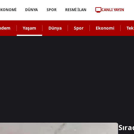
CANLI YAYIN
EKONOMİ
DÜNYA
SPOR
RESMİ İLAN
ndem
Yaşam
Dünya
Spor
Ekonomi
Tek
Sıra