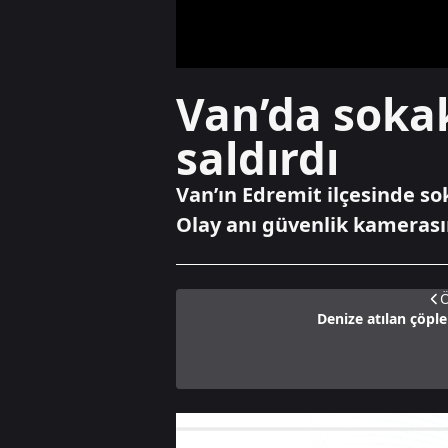
Van’da soka
saldırdı
Van’ın Edremit ilçesinde so
Olay anı güvenlik kamerası
Ö
Denize atılan çöple