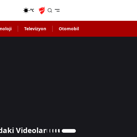
-°C
noloji
Televizyon
Otomobil
daki Videolar