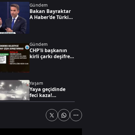
Gündem
Bakan Bayraktar
A Haber’de Türkiye
enerjide gücünü
gösterdi!
Avrupa'nın gözü
Türk gazında
Gündem
CHP'li başkanın
kirli çarkı deşifre
oldu: "Ben
yürüyen parayım
bebeğim!”
Yaşam
Yaya geçidinde
feci kaza!
Karşıdan karşıya
geçmek isterken
can verdi!
Gündem
Bakan Bayraktar
A Haber’de!