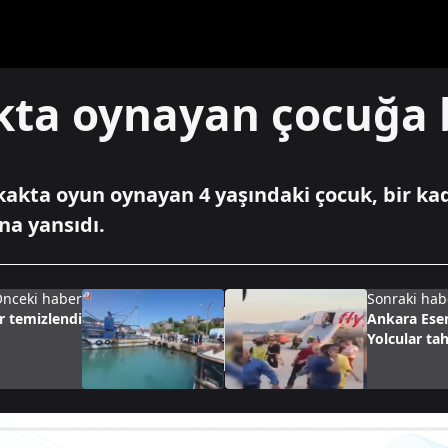
kta oynayan çocuğa 
kakta oyun oynayan 4 yaşındaki çocuk, bir kad
na yansıdı.
nceki haber
Sonraki hab
r temizlendi
Ankara Ese
Yolcular tah