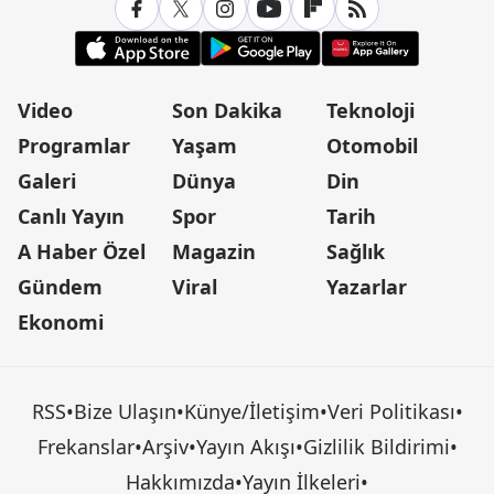
Video
Son Dakika
Teknoloji
Programlar
Yaşam
Otomobil
Galeri
Dünya
Din
Canlı Yayın
Spor
Tarih
A Haber Özel
Magazin
Sağlık
Gündem
Viral
Yazarlar
Ekonomi
RSS
•
Bize Ulaşın
•
Künye/İletişim
•
Veri Politikası
•
Frekanslar
•
Arşiv
•
Yayın Akışı
•
Gizlilik Bildirimi
•
Hakkımızda
•
Yayın İlkeleri
•