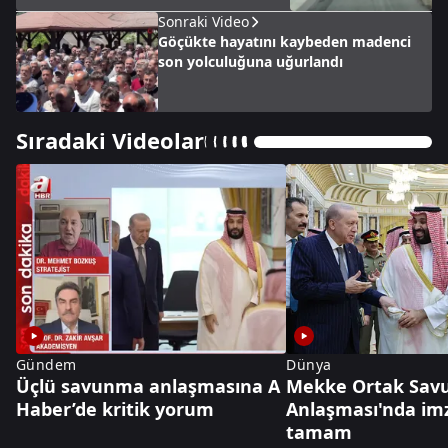
Sonraki Video
Göçükte hayatını kaybeden madenci
son yolculuğuna uğurlandı
Sıradaki Videolar
Gündem
Dünya
Üçlü savunma anlaşmasına A
Mekke Ortak Sa
Haber’de kritik yorum
Anlaşması'nda im
tamam