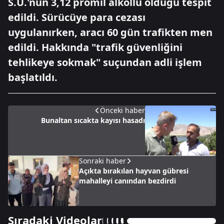
S.U.'nun 3,12 promil alkollü olduğu tespit
edildi. Sürücüye para cezası
uygulanırken, aracı 60 gün trafikten men
edildi. Hakkında "trafik güvenliğini
tehlikeye sokmak" suçundan adli işlem
başlatıldı.
Önceki haber
Bunaltan sıcakta kayısı hasadı
Sonraki haber
Açıkta bırakılan hayvan gübresi
mahalleyi canından bezdirdi
Sıradaki Videolar