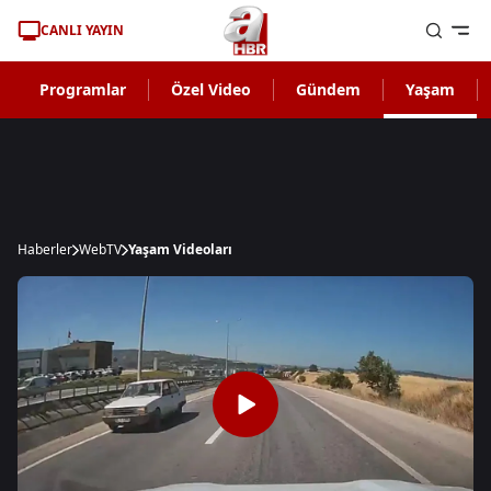
CANLI YAYIN
Programlar
Özel Video
Gündem
Yaşam
Haberler
WebTV
Yaşam Videoları