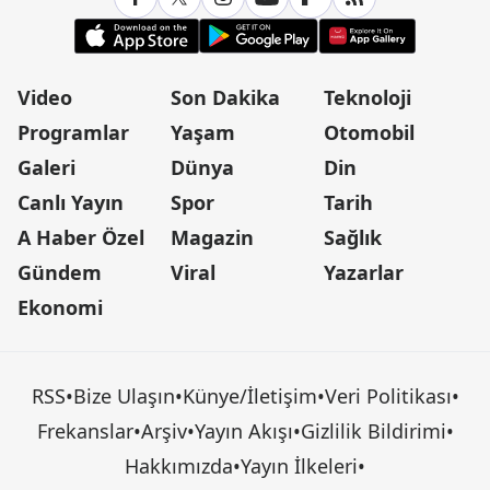
Video
Son Dakika
Teknoloji
Programlar
Yaşam
Otomobil
Galeri
Dünya
Din
Canlı Yayın
Spor
Tarih
A Haber Özel
Magazin
Sağlık
Gündem
Viral
Yazarlar
Ekonomi
RSS
•
Bize Ulaşın
•
Künye/İletişim
•
Veri Politikası
•
Frekanslar
•
Arşiv
•
Yayın Akışı
•
Gizlilik Bildirimi
•
Hakkımızda
•
Yayın İlkeleri
•