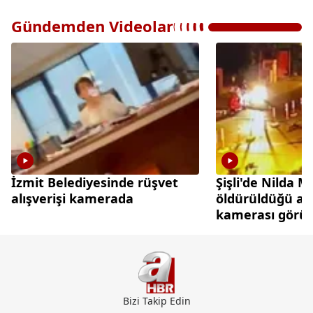
Gündemden Videolar
İzmit Belediyesinde rüşvet
Şişli'de Nilda 
alışverişi kamerada
öldürüldüğü an
kamerası görün
çıktı
Bizi Takip Edin