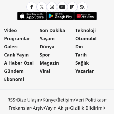
Video
Son Dakika
Teknoloji
Programlar
Yaşam
Otomobil
Galeri
Dünya
Din
Canlı Yayın
Spor
Tarih
A Haber Özel
Magazin
Sağlık
Gündem
Viral
Yazarlar
Ekonomi
RSS
•
Bize Ulaşın
•
Künye/İletişim
•
Veri Politikası
•
Frekanslar
•
Arşiv
•
Yayın Akışı
•
Gizlilik Bildirimi
•