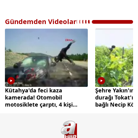
Gündemden Videolar
Kütahya'da feci kaza
Şehre Yakın'ın 
kamerada! Otomobil
durağı Tokat'ın
motosiklete çarptı, 4 kişi
bağlı Necip Köy
yaralandı