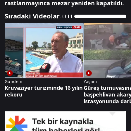
rastlanmayınca mezar yeniden kapatıldı.
Sıradaki Videolar
Gündem
Yaşam
Kruvaziyer turizminde 16 yılın
Güreş turnuvasın
rekoru
başpehlivan akary
istasyonunda darb