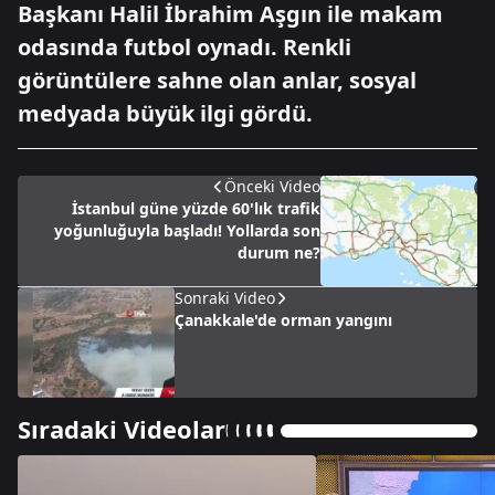
Başkanı Halil İbrahim Aşgın ile makam
odasında futbol oynadı. Renkli
görüntülere sahne olan anlar, sosyal
medyada büyük ilgi gördü.
Önceki Video
İstanbul güne yüzde 60'lık trafik
yoğunluğuyla başladı! Yollarda son
durum ne?
Sonraki Video
Çanakkale'de orman yangını
Sıradaki Videolar