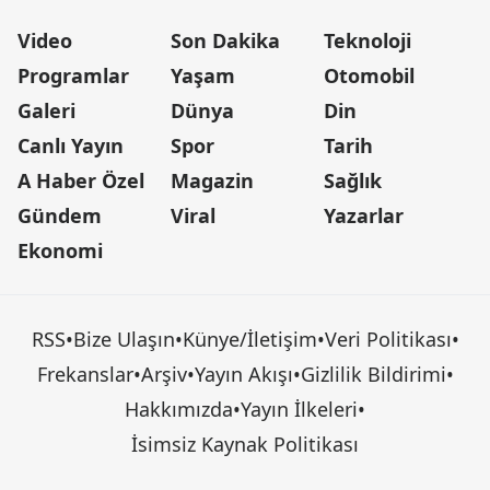
Video
Son Dakika
Teknoloji
Programlar
Yaşam
Otomobil
Galeri
Dünya
Din
Canlı Yayın
Spor
Tarih
A Haber Özel
Magazin
Sağlık
Gündem
Viral
Yazarlar
Ekonomi
RSS
•
Bize Ulaşın
•
Künye/İletişim
•
Veri Politikası
•
Frekanslar
•
Arşiv
•
Yayın Akışı
•
Gizlilik Bildirimi
•
Hakkımızda
•
Yayın İlkeleri
•
İsimsiz Kaynak Politikası