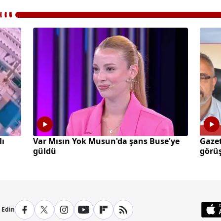
lı
Var Mısın Yok Musun'da şans Buse'ye
Gazet
güldü
görüş
p Edin