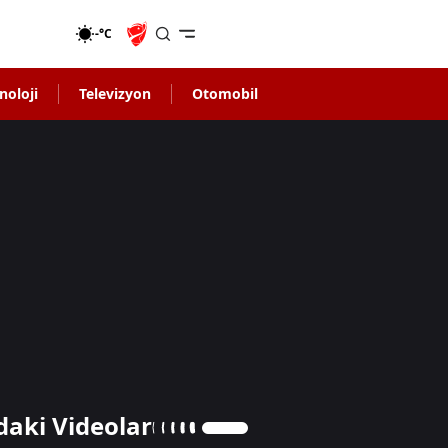
-°C
noloji
Televizyon
Otomobil
daki Videolar