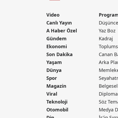
Video
Program
Canlı Yayın
Düşünce 
A Haber Özel
Yaz Boz
Gündem
Kadraj
Ekonomi
Toplumsa
Son Dakika
Yaşam
Arka Pla
Dünya
Memleke
Spor
Seyaha
Magazin
Belgesel
Viral
Diploma
Teknoloji
Söz Tem
Otomobil
Medya D
Din
İş'in Sırr