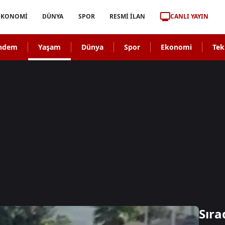
CANLI YAYIN
EKONOMİ
DÜNYA
SPOR
RESMİ İLAN
ndem
Yaşam
Dünya
Spor
Ekonomi
Tek
Sıra