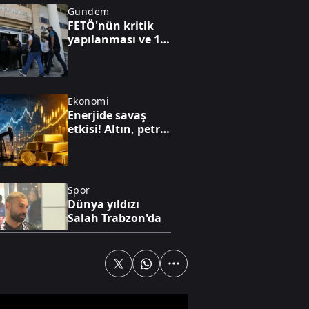
Gündem
FETÖ'nün kritik
yapılanması ve 15
Temmuz'a giden
süreç!
Ekonomi
Enerjide savaş
etkisi! Altın, petrol
ve faiz dengesi
yeniden
şekilleniyor
Spor
Dünya yıldızı
Salah Trabzon'da
Dünya
Alman
komutandan