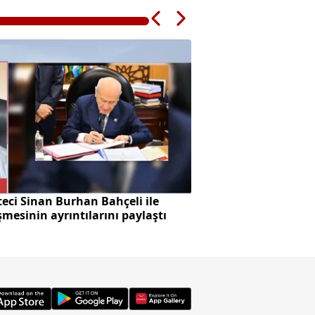
eci Sinan Burhan Bahçeli ile
Başkan Vekilliği se
mesinin ayrıntılarını paylaştı
skandalı!