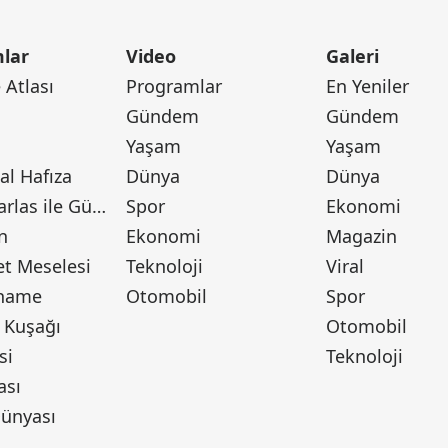
lar
Video
Galeri
Atlası
Programlar
En Yeniler
Gündem
Gündem
Yaşam
Yaşam
l Hafıza
Dünya
Dünya
Canan Barlas ile Gündem
Spor
Ekonomi
n
Ekonomi
Magazin
t Meselesi
Teknoloji
Viral
tname
Otomobil
Spor
 Kuşağı
Otomobil
si
Teknoloji
ası
ünyası
ı