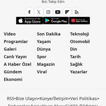
Bizi Takip Edin
Video
Son Dakika
Teknoloji
Programlar
Yaşam
Otomobil
Galeri
Dünya
Din
Canlı Yayın
Spor
Tarih
A Haber Özel
Magazin
Sağlık
Gündem
Viral
Yazarlar
Ekonomi
RSS
•
Bize Ulaşın
•
Künye/İletişim
•
Veri Politikası
•
Frekanslar
•
Arşiv
•
Yayın Akışı
•
Gizlilik Bildirimi
•