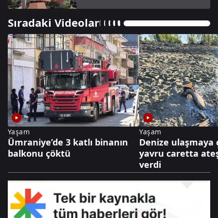
Sıradaki Videolar
Yaşam
Yaşam
Ümraniye’de 3 katlı binanın
Denize ulaşmaya 
balkonu çöktü
yavru caretta ate
verdi