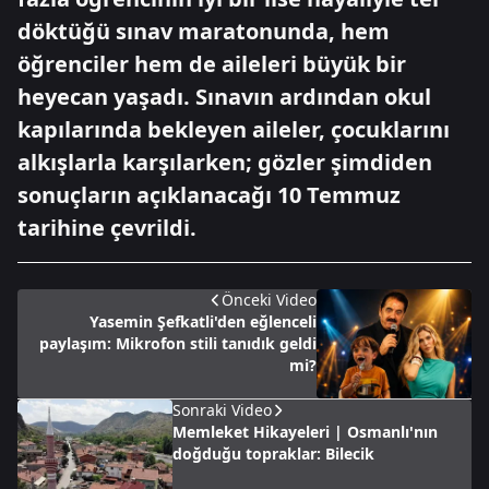
döktüğü sınav maratonunda, hem
öğrenciler hem de aileleri büyük bir
heyecan yaşadı. Sınavın ardından okul
kapılarında bekleyen aileler, çocuklarını
alkışlarla karşılarken; gözler şimdiden
sonuçların açıklanacağı 10 Temmuz
tarihine çevrildi.
Önceki Video
Yasemin Şefkatli'den eğlenceli
paylaşım: Mikrofon stili tanıdık geldi
mi?
Sonraki Video
Memleket Hikayeleri | Osmanlı'nın
doğduğu topraklar: Bilecik