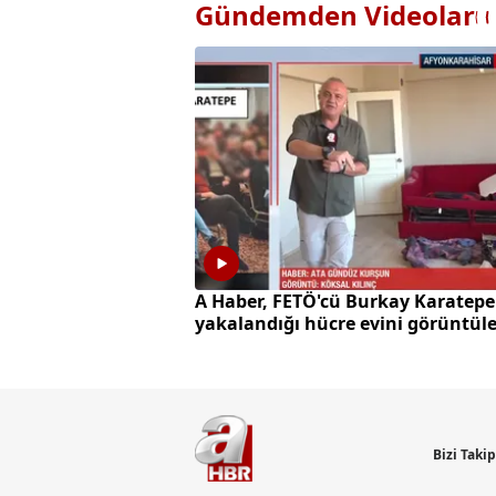
Gündemden Videolar
A Haber, FETÖ'cü Burkay Karatepe
yakalandığı hücre evini görüntüle
Bizi Taki