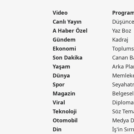
Video
Program
Canlı Yayın
Düşünce 
A Haber Özel
Yaz Boz
Gündem
Kadraj
Ekonomi
Toplumsa
Son Dakika
Yaşam
Arka Pla
Dünya
Memleke
Spor
Seyaha
Magazin
Belgesel
Viral
Diploma
Teknoloji
Söz Tem
Otomobil
Medya D
Din
İş'in Sırr