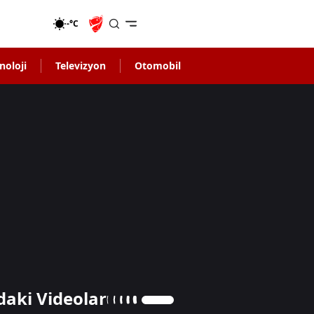
-°C
noloji
Televizyon
Otomobil
daki Videolar