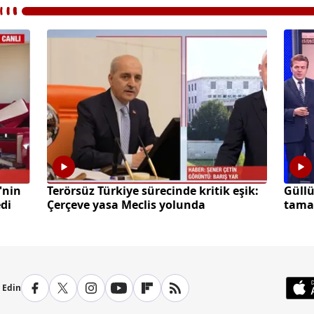
'nin
Terörsüz Türkiye sürecinde kritik eşik:
Güll
di
Çerçeve yasa Meclis yolunda
tamam
değer
p Edin