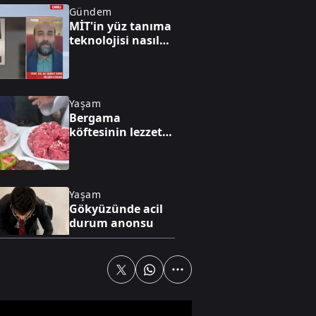
Gündem
MİT'in yüz tanıma
teknolojisi nasıl
çalışıyor? Sahte
kimliklere karşı
sistemin gücü
Yaşam
Bergama
köftesinin lezzet
sırrı: Ustasından
özel tarif
Yaşam
Gökyüzünde acil
durum anonsu
Gündem
Gaziantep'te 29
köy evi