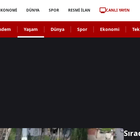
CANLI YAYIN
EKONOMİ
DÜNYA
SPOR
RESMİ İLAN
ndem
Yaşam
Dünya
Spor
Ekonomi
Tek
Sıra