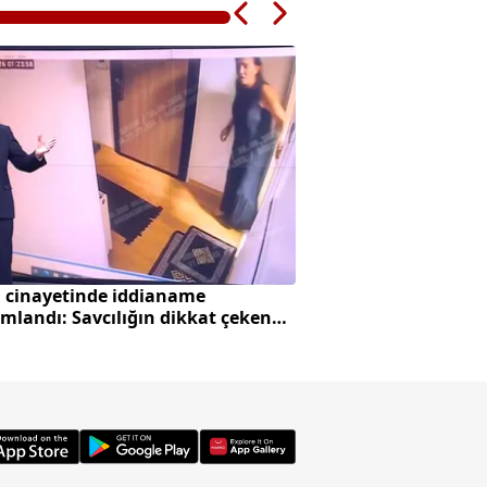
ü cinayetinde iddianame
Başakşehir'de yok
landı: Savcılığın dikkat çeken
kaputundan tutar
lendirmeleri