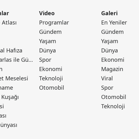
lar
Video
Galeri
Atlası
Programlar
En Yeniler
Gündem
Gündem
Yaşam
Yaşam
l Hafıza
Dünya
Dünya
Canan Barlas ile Gündem
Spor
Ekonomi
n
Ekonomi
Magazin
t Meselesi
Teknoloji
Viral
tname
Otomobil
Spor
 Kuşağı
Otomobil
si
Teknoloji
ası
ünyası
ı