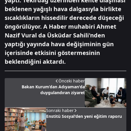
yaptı. Tekirdağ üzerinden kente ulaşması
beklenen yağışlı hava dalgasıyla birlikte
sıcaklıkların hissedilir derecede düşeceği
öngörülüyor. A Haber muhabiri Ahmet
Nazif Vural da Üsküdar Sahili'nden
yaptığı yayında hava değişiminin gün
içerisinde etkisini göstermesinin
beklendiğini aktardı.
Önceki haber
Bakan Kurum’dan Adıyaman'da
duygulandıran ziyaret
Sonraki haber
Enstitü Sosyal'den yeni eğitim raporu