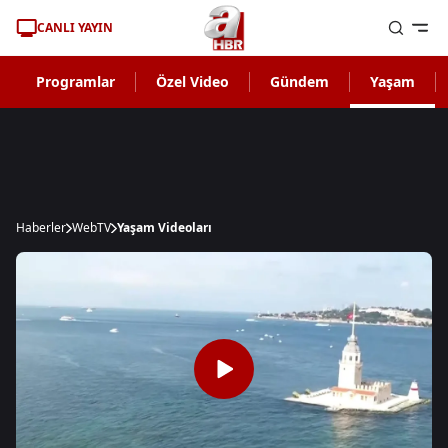
CANLI YAYIN
Programlar
Özel Video
Gündem
Yaşam
Haberler
WebTV
Yaşam Videoları