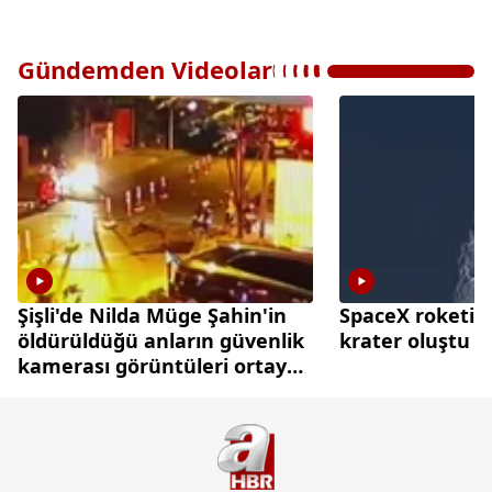
Gündemden Videolar
Şişli'de Nilda Müge Şahin'in
SpaceX roketi A
öldürüldüğü anların güvenlik
krater oluştu
kamerası görüntüleri ortaya
çıktı