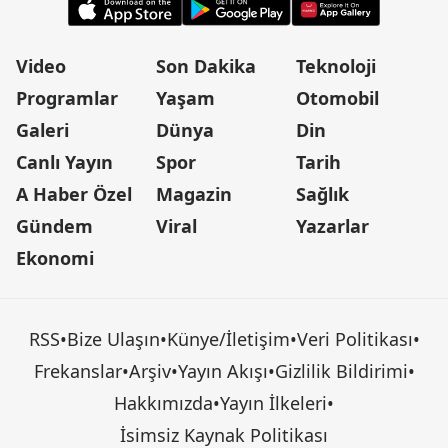
Video
Son Dakika
Teknoloji
Programlar
Yaşam
Otomobil
Galeri
Dünya
Din
Canlı Yayın
Spor
Tarih
A Haber Özel
Magazin
Sağlık
Gündem
Viral
Yazarlar
Ekonomi
RSS
•
Bize Ulaşın
•
Künye/İletişim
•
Veri Politikası
•
Frekanslar
•
Arşiv
•
Yayın Akışı
•
Gizlilik Bildirimi
•
Hakkımızda
•
Yayın İlkeleri
•
İsimsiz Kaynak Politikası