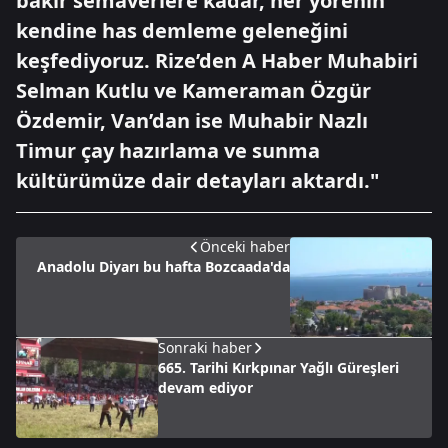
bakır semaverlere kadar, her yörenin
kendine has demleme geleneğini
keşfediyoruz. Rize’den A Haber Muhabiri
Selman Kutlu ve Kameraman Özgür
Özdemir, Van’dan ise Muhabir Nazlı
Timur çay hazırlama ve sunma
kültürümüze dair detayları aktardı."
Önceki haber
Anadolu Diyarı bu hafta Bozcaada'da
Sonraki haber
665. Tarihi Kırkpınar Yağlı Güreşleri
devam ediyor