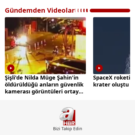
Gündemden Videolar
Şişli'de Nilda Müge Şahin'in
SpaceX roketi A
öldürüldüğü anların güvenlik
krater oluştu
kamerası görüntüleri ortaya
çıktı
Bizi Takip Edin