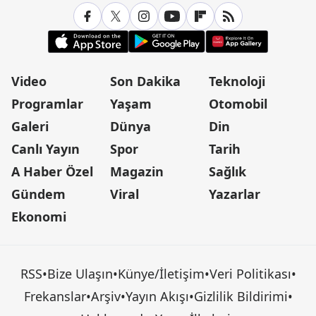
Video
Son Dakika
Teknoloji
Programlar
Yaşam
Otomobil
Galeri
Dünya
Din
Canlı Yayın
Spor
Tarih
A Haber Özel
Magazin
Sağlık
Gündem
Viral
Yazarlar
Ekonomi
RSS
•
Bize Ulaşın
•
Künye/İletişim
•
Veri Politikası
•
Frekanslar
•
Arşiv
•
Yayın Akışı
•
Gizlilik Bildirimi
•