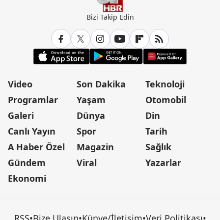
Bizi Takip Edin
Video
Son Dakika
Teknoloji
Programlar
Yaşam
Otomobil
Galeri
Dünya
Din
Canlı Yayın
Spor
Tarih
A Haber Özel
Magazin
Sağlık
Gündem
Viral
Yazarlar
Ekonomi
RSS
•
Bize Ulaşın
•
Künye/İletişim
•
Veri Politikası
•