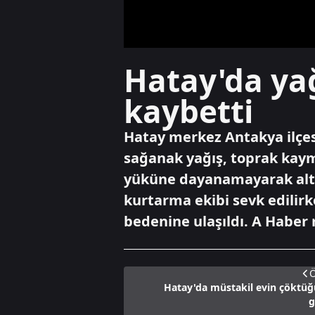
Hatay'da yağ
kaybetti
Hatay merkez Antakya ilçes
sağanak yağış, toprak kaym
yüküne dayanamayarak altı
kurtarma ekibi sevk edilirke
bedenine ulaşıldı. A Haber 
Ö
Hatay'da müstakil evin çöktüğ
g