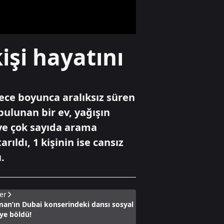
Gündem
işi hayatını
Bakan Ersoy
Şırnak’tan
kütüphanelerdeki
Cumhuriyet
rekorlarını
ece boyunca aralıksız süren
açıkladı
Özel Haber
ulunan bir ev, yağışın
EĞİTİM DÜNYASI |
ye çok sayıda arama
29 Mayıs
Üniversitesi neden
ıldı, 1 kişinin ise cansız
tercih edilmeli?
.
er
man’ın Dubai konserindeki dansı sosyal
ye böldü!