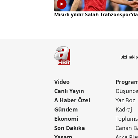
Mısırlı yıldız Salah Trabzonspor'da
Bizi Taki
Video
Program
Canlı Yayın
Düşünce 
A Haber Özel
Yaz Boz
Gündem
Kadraj
Ekonomi
Toplumsa
Son Dakika
Yaşam
Arka Pla