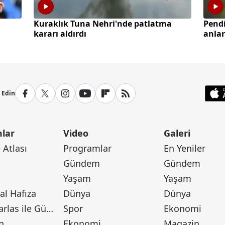
Kuraklık Tuna Nehri'nde patlatma
Pendi
kararı aldırdı
anla
p Edin
lar
Video
Galeri
Atlası
Programlar
En Yeniler
Gündem
Gündem
Yaşam
Yaşam
l Hafıza
Dünya
Dünya
Canan Barlas ile Gündem
Spor
Ekonomi
n
Ekonomi
Magazin