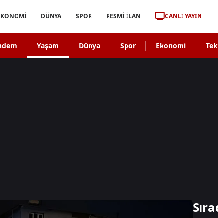
CANLI YAYIN
EKONOMİ
DÜNYA
SPOR
RESMİ İLAN
ndem
Yaşam
Dünya
Spor
Ekonomi
Tek
Sıra