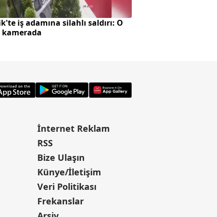
k'te iş adamına silahlı saldırı: O
Yavru kediyi önce 
r kamerada
anlar kamerada
İnternet Reklam
RSS
Bize Ulaşın
Künye/İletişim
Veri Politikası
Frekanslar
Arşiv