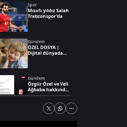
Spor
Mısırlı yıldız Salah
Trabzonspor'da
Gündem
ÖZEL DOSYA |
Dijital dünyada
kırılma yılı: 2012
Gündem
Özgür Özel ve Veli
Ağbaba hakkında
fezleke hazır!
Özel Haber
AK Parti'ye geçişte
sıra kimde?