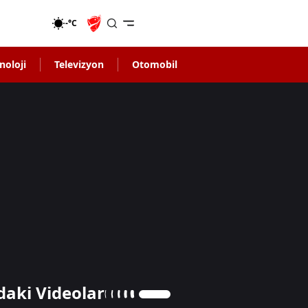
-°C
noloji
Televizyon
Otomobil
daki Videolar