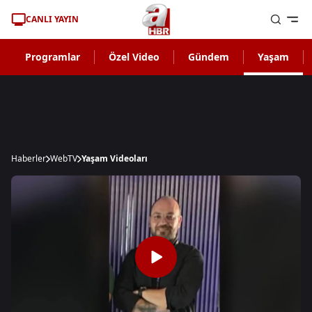
CANLI YAYIN
Programlar
Özel Video
Gündem
Yaşam
Haberler
WebTV
Yaşam Videoları