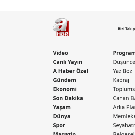
Bizi Taki
Video
Program
Canlı Yayın
Düşünce 
A Haber Özel
Yaz Boz
Gündem
Kadraj
Ekonomi
Toplumsa
Son Dakika
Yaşam
Arka Pla
Dünya
Memleke
Spor
Seyaha
Magazin
Belgesel