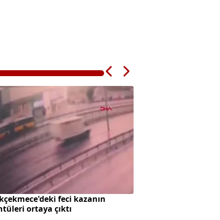
kçekmece'deki feci kazanın
Ateşkes beklentisi 
tüleri ortaya çıktı
hareketlendirdi