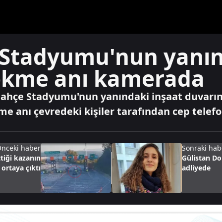
Stadyumu'nun yanın
ökme anı kamerada
bahçe Stadyumu'nun yanındaki inşaat duvarın
 anı çevredeki kişiler tarafından cep telefo
nceki haber
Sonraki hab
tiği kazanın
Gülistan D
 ortaya çıktı
adliyede