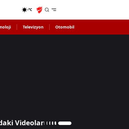
-°C
noloji
Televizyon
Otomobil
daki Videolar