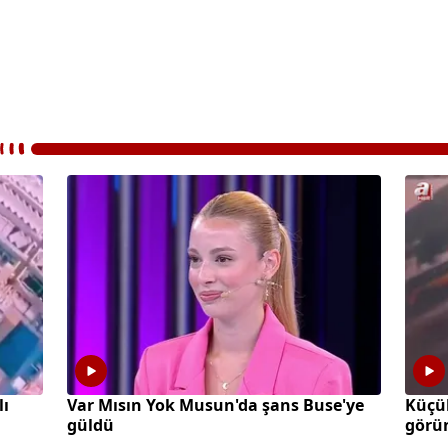
lı
Var Mısın Yok Musun'da şans Buse'ye
Küçü
güldü
görün