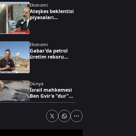
Ekonomi
Ateşkes beklentisi
piyasaları
hareketlendirdi
Ekonomi
Gabar'da petrol
üretim rekoru
kırıldı
Dünya
İsrail mahkemesi
Ben Gvir'e "dur"
dedi
Gündem
AK Parti MKYK
toplandı