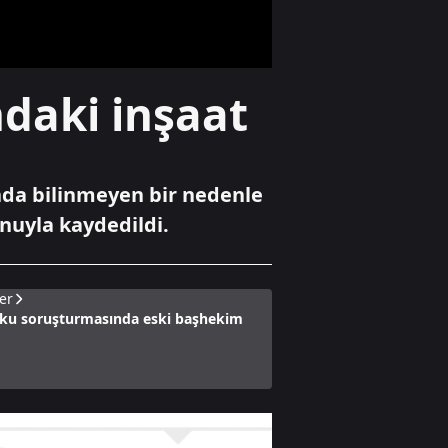
Dünya
daki inşaat
Hürmüz
Boğazı'nda 60
günlük geçici
anlaşma
da bilinmeyen bir nedenle
Gündem
nuyla kaydedildi.
Çelik: "Üçüncü göz
diye bir şey yok,
sadece milli göz
vardır"
er
oku soruşturmasında eski başhekim