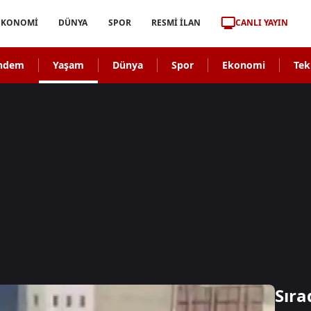
CANLI YAYIN
EKONOMİ
DÜNYA
SPOR
RESMİ İLAN
ndem
Yaşam
Dünya
Spor
Ekonomi
Tek
Sıra