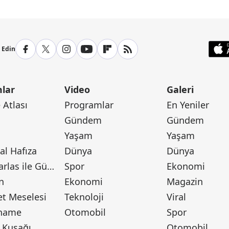
p Edin
lar
Video
Galeri
Atlası
Programlar
En Yeniler
Gündem
Gündem
Yaşam
Yaşam
l Hafıza
Dünya
Dünya
Canan Barlas ile Gündem
Spor
Ekonomi
n
Ekonomi
Magazin
t Meselesi
Teknoloji
Viral
tname
Otomobil
Spor
 Kuşağı
Otomobil