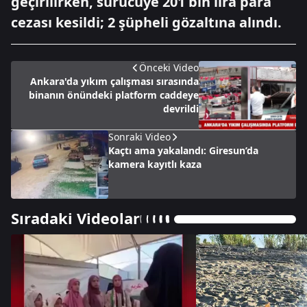
geçirilirken, sürücüye 201 bin lira para
cezası kesildi; 2 şüpheli gözaltına alındı.
Önceki Video
Ankara'da yıkım çalışması sırasında
binanın önündeki platform caddeye
devrildi
Sonraki Video
Kaçtı ama yakalandı: Giresun’da
kamera kayıtlı kaza
Sıradaki Videolar