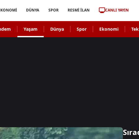
CANLI YAYIN
EKONOMİ
DÜNYA
SPOR
RESMİ İLAN
ndem
Yaşam
Dünya
Spor
Ekonomi
Tek
Sıra