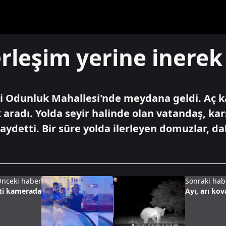
rleşim yerine inerek
esi Odunluk Mahallesi'nde meydana geldi. Aç k
 aradı. Yolda seyir halinde olan vatandaş, k
kaydetti. Bir süre yolda ilerleyen domuzlar, d
nceki haber
Sonraki hab
eti kamerada
Ayı, arı kov