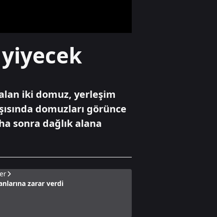
Yaşam
 yiyecek
Cumhuriyet
tarihinin en
yüksek üretimi
bekleniyor
alan iki domuz, yerleşim
Gündem
arşısında domuzları görünce
Bilecik'te arazide
aha sonra dağlık alana
çıkan yangın
söndürüldü
er
anlarına zarar verdi