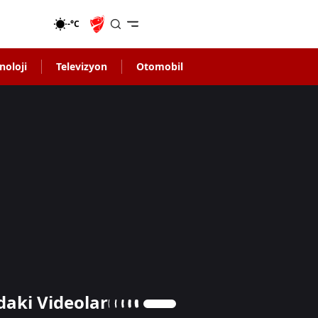
-°C
noloji
Televizyon
Otomobil
daki Videolar