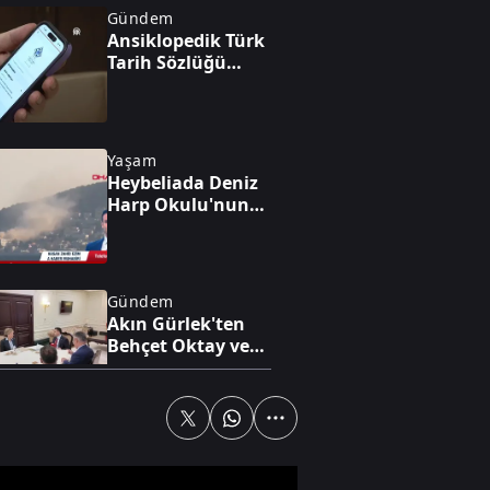
Gündem
Ansiklopedik Türk
Tarih Sözlüğü
yayında
Yaşam
Heybeliada Deniz
Harp Okulu'nun
çatısında yangın
Gündem
Akın Gürlek'ten
Behçet Oktay ve
Uğur Mumcu
dosyaları için
görüşme
Yaşam
Evdeki tehlike:
Kapsül deterjanlar