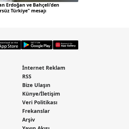
an Erdoğan ve Bahçeli'den
Altın fiyatlarında
rsüz Türkiye" mesajı
beklentisi var mı?
İnternet Reklam
RSS
Bize Ulaşın
Künye/İletişim
Veri Politikası
Frekanslar
Arşiv
Yayın Akışı