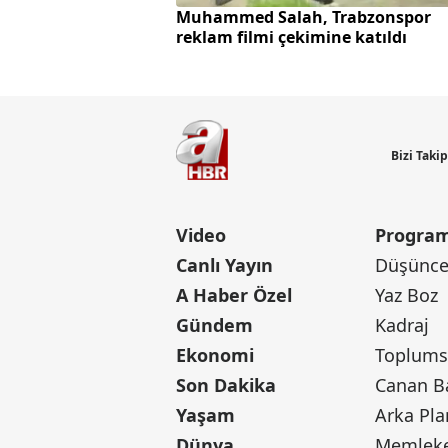
Muhammed Salah, Trabzonspor
reklam filmi çekimine katıldı
Bizi Taki
Video
Program
Canlı Yayın
Düşünce 
A Haber Özel
Yaz Boz
Gündem
Kadraj
Ekonomi
Toplumsa
Son Dakika
Yaşam
Arka Pla
Dünya
Memleke