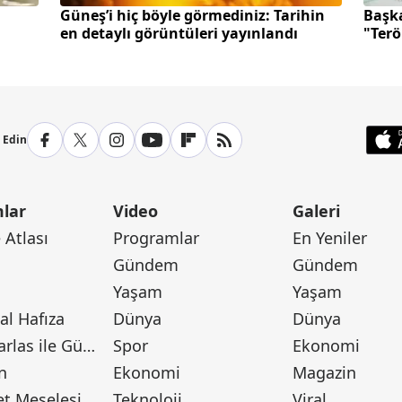
Güneş’i hiç böyle görmediniz: Tarihin
Başk
en detaylı görüntüleri yayınlandı
"Terö
p Edin
lar
Video
Galeri
Atlası
Programlar
En Yeniler
Gündem
Gündem
Yaşam
Yaşam
l Hafıza
Dünya
Dünya
Canan Barlas ile Gündem
Spor
Ekonomi
n
Ekonomi
Magazin
t Meselesi
Teknoloji
Viral