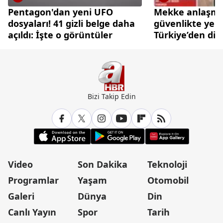
Pentagon'dan yeni UFO
Mekke anlaşmas
dosyaları! 41 gizli belge daha
güvenlikte yen
açıldı: İşte o görüntüler
Türkiye’den di
caydırıcılık ham
Bizi Takip Edin
Video
Son Dakika
Teknoloji
Programlar
Yaşam
Otomobil
Galeri
Dünya
Din
Canlı Yayın
Spor
Tarih