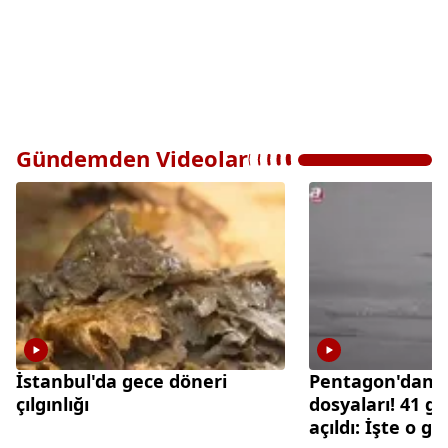
Gündemden Videolar
İstanbul'da gece döneri
Pentagon'dan 
çılgınlığı
dosyaları! 41 gi
açıldı: İşte o g