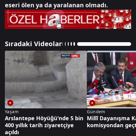
eseri ölen ya da yaralanan olmadı.
Sıradaki Videolar
Yaşam
Gündem
Arslantepe Höyüğü'nde 5 bin
Millî Dayanışma K
400 yıllık tarih ziyaretçiye
komisyondan geçt
açıldı