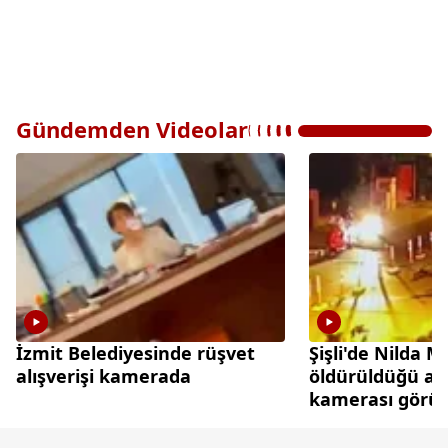
Gündemden Videolar
İzmit Belediyesinde rüşvet
Şişli'de Nilda 
alışverişi kamerada
öldürüldüğü an
kamerası görün
çıktı