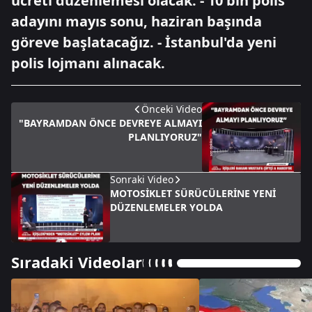
ücreti düzenlemesi olacak. - 10 bin polis
adayını mayıs sonu, haziran başında
göreve başlatacağız. - İstanbul'da yeni
polis lojmanı alınacak.
Önceki Video
"BAYRAMDAN ÖNCE DEVREYE ALMAYI
PLANLIYORUZ"
Sonraki Video
MOTOSİKLET SÜRÜCÜLERİNE YENİ
DÜZENLEMELER YOLDA
Sıradaki Videolar