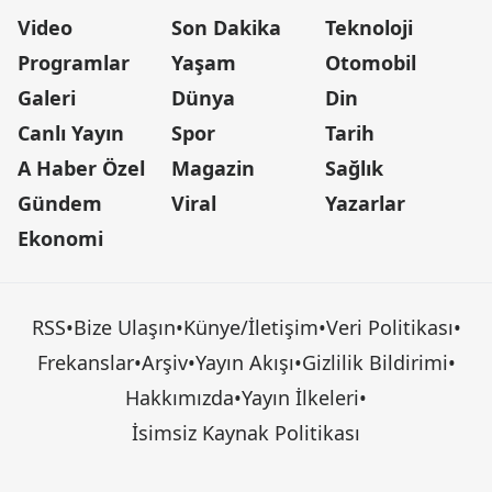
Video
Son Dakika
Teknoloji
Programlar
Yaşam
Otomobil
Galeri
Dünya
Din
Canlı Yayın
Spor
Tarih
A Haber Özel
Magazin
Sağlık
Gündem
Viral
Yazarlar
Ekonomi
RSS
•
Bize Ulaşın
•
Künye/İletişim
•
Veri Politikası
•
Frekanslar
•
Arşiv
•
Yayın Akışı
•
Gizlilik Bildirimi
•
Hakkımızda
•
Yayın İlkeleri
•
İsimsiz Kaynak Politikası