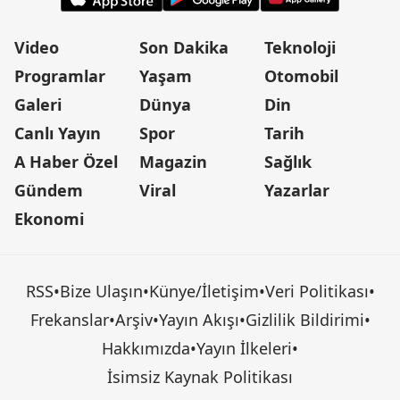
Video
Son Dakika
Teknoloji
Programlar
Yaşam
Otomobil
Galeri
Dünya
Din
Canlı Yayın
Spor
Tarih
A Haber Özel
Magazin
Sağlık
Gündem
Viral
Yazarlar
Ekonomi
RSS
•
Bize Ulaşın
•
Künye/İletişim
•
Veri Politikası
•
Frekanslar
•
Arşiv
•
Yayın Akışı
•
Gizlilik Bildirimi
•
Hakkımızda
•
Yayın İlkeleri
•
İsimsiz Kaynak Politikası