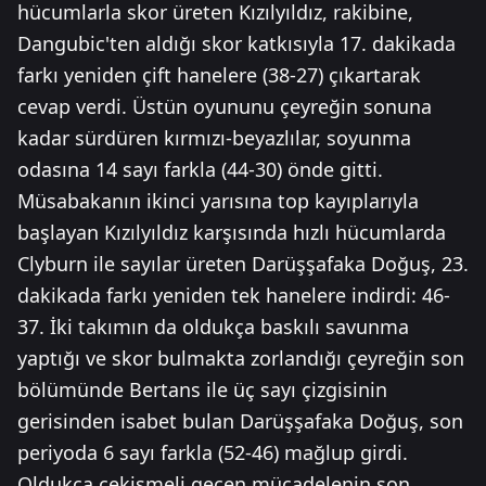
hücumlarla skor üreten Kızılyıldız, rakibine,
Dangubic'ten aldığı skor katkısıyla 17. dakikada
farkı yeniden çift hanelere (38-27) çıkartarak
cevap verdi. Üstün oyununu çeyreğin sonuna
kadar sürdüren kırmızı-beyazlılar, soyunma
odasına 14 sayı farkla (44-30) önde gitti.
Müsabakanın ikinci yarısına top kayıplarıyla
başlayan Kızılyıldız karşısında hızlı hücumlarda
Clyburn ile sayılar üreten Darüşşafaka Doğuş, 23.
dakikada farkı yeniden tek hanelere indirdi: 46-
37. İki takımın da oldukça baskılı savunma
yaptığı ve skor bulmakta zorlandığı çeyreğin son
bölümünde Bertans ile üç sayı çizgisinin
gerisinden isabet bulan Darüşşafaka Doğuş, son
periyoda 6 sayı farkla (52-46) mağlup girdi.
Oldukça çekişmeli geçen mücadelenin son