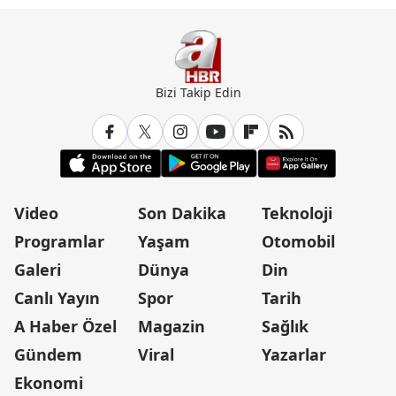
diplomasi cephesi temkinli
caydırıcılık ham
Bizi Takip Edin
Video
Son Dakika
Teknoloji
Programlar
Yaşam
Otomobil
Galeri
Dünya
Din
Canlı Yayın
Spor
Tarih
A Haber Özel
Magazin
Sağlık
Gündem
Viral
Yazarlar
Ekonomi