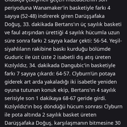
periyoduna Wanamaker'in basketiyle farkı 4
sayıya (52-48) indirerek giren Darüşşafaka
Doğuş, 33. dakikada Bertans'ın üç sayılık basketi
ve faul atışından ürettiği 4 sayılık hücumla uzun
süre sonra farkı 2 sayıya kadar çekti: 56-54. Yeşil-
siyahlıların rakibine baskı kurduğu bölümde
Guduric ile üst üste 2 isabetli dış atış üreten
Kızılyıldız, 34. dakikada Dangubic'in basketiyle
farkı 7 sayıya çıkardı: 64-57. Clyburn'ün potaya
giderek art arda yakaladığı iki isabetle yeniden
oyuna tutunan konuk ekip, Bertans'ın 4 sayılık
serisiyle son 1 dakikaya 68-67 geride girdi.
Kızılyıldız'ın boş döndüğü hücum sonrası Clyburn
ile pota altında 2 sayılık basket üreten
Darüşşafaka Doğuş, karşılaşmanın bitmesine 30