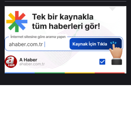
caydırıcılık hamlesi
diplomasi cephesi