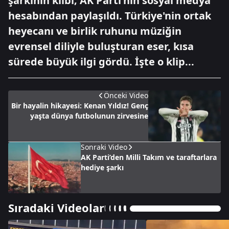
şarkının klibi; AK Parti'nin sosyal medya
hesabından paylaşıldı. Türkiye'nin ortak
heyecanı ve birlik ruhunu müziğin
evrensel diliyle buluşturan eser, kısa
sürede büyük ilgi gördü. İşte o klip...
Önceki Video
Bir hayalin hikayesi: Kenan Yıldız! Genç
yaşta dünya futbolunun zirvesine
Sonraki Video
AK Parti’den Milli Takım ve taraftarlara
hediye şarkı
Sıradaki Videolar