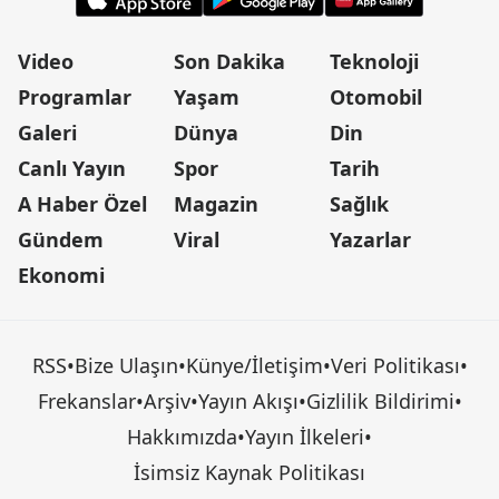
Video
Son Dakika
Teknoloji
Programlar
Yaşam
Otomobil
Galeri
Dünya
Din
Canlı Yayın
Spor
Tarih
A Haber Özel
Magazin
Sağlık
Gündem
Viral
Yazarlar
Ekonomi
RSS
•
Bize Ulaşın
•
Künye/İletişim
•
Veri Politikası
•
Frekanslar
•
Arşiv
•
Yayın Akışı
•
Gizlilik Bildirimi
•
Hakkımızda
•
Yayın İlkeleri
•
İsimsiz Kaynak Politikası