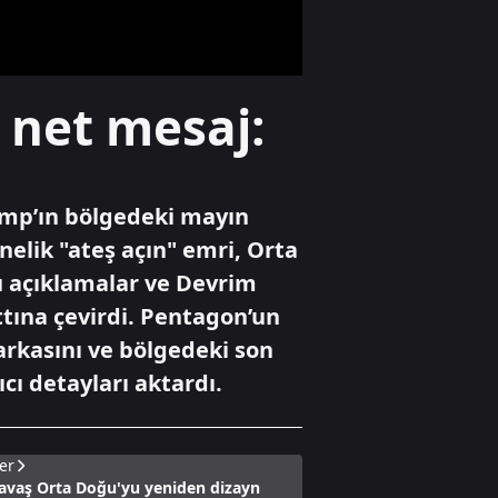
ve oğlunun 2,20
metrelik heykeli
bulundu
Yaşam
 net mesaj:
Adana'da trafikte
testereyle saldırı
anı kamerada
ump’ın bölgedeki mayın
Gündem
nelik "ateş açın" emri, Orta
İstanbul'da
u açıklamalar ve Devrim
düzenlenen
operasyonda 62,9
ttına çevirdi. Pentagon’un
kilogram
arkasını ve bölgedeki son
uyuşturucu ele
geçirildi
ı detayları aktardı.
er
savaş Orta Doğu'yu yeniden dizayn