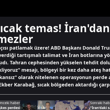
ıcak temas! İran'dan
mezler
ıçısı patlamak üzere! ABD Başkanı Donald Tr
verdiği tartışmalı talimat ve İran botlarına yö
aşıdı. Tahran cephesinden yükselen tehdit dol
liyoruz" mesajı, bölgeyi bir kez daha ateş ha
mkansız" olarak nitelenen operasyonun perde 
ber Karabağ, sıcak bölgeden aktardığı çarpıc
nceki haber
Sonraki hab
şkes perdesi
"İran'daki 