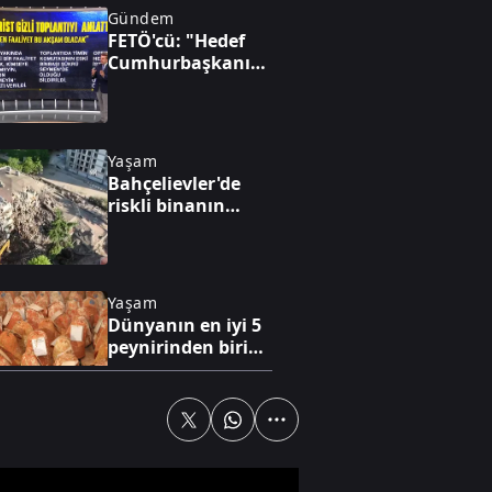
Gündem
FETÖ'cü: "Hedef
Cumhurbaşkanını
sağ ele
geçirmekti!"
Yaşam
Bahçelievler'de
riskli binanın
kontrollü
yıkımına başlandı
Yaşam
Dünyanın en iyi 5
peynirinden biri
Divle peyniri
Gündem
Aspendos'ta sağlık
tanrısı Asklepios