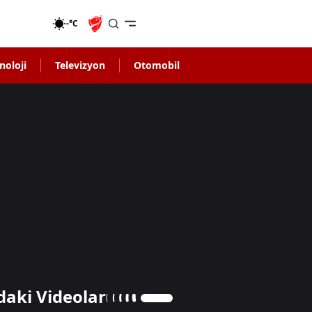
-°C
noloji
Televizyon
Otomobil
daki Videolar