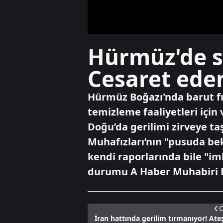
Hürmüz'de s
Cesaret ede
Hürmüz Boğazı'nda barut f
temizleme faaliyetleri için 
Doğu’da gerilimi zirveye t
Muhafızları’nın "pusuda bek
kendi raporlarında bile "i
durumu A Haber Muhabiri Ek
Ö
İran hattında gerilim tırmanıyor! Ate