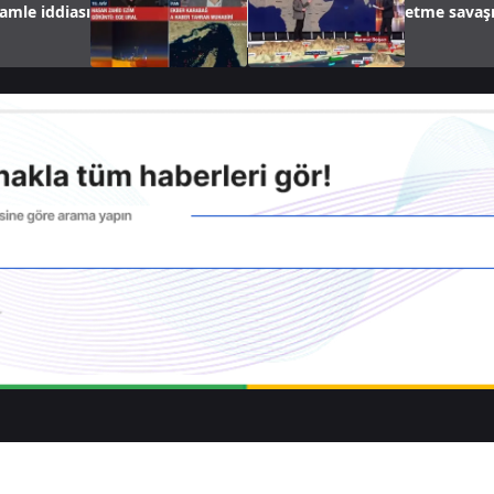
hamle iddiası
etme savaş