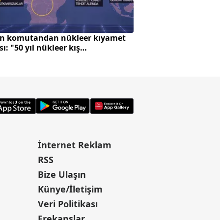
n komutandan nükleer kıyamet
Avrupa'da zeytin ü
sı: "50 yıl nükleer kış
Türkiye'ye çevrildi
abiliriz"
İnternet Reklam
RSS
Bize Ulaşın
Künye/İletişim
Veri Politikası
Frekanslar