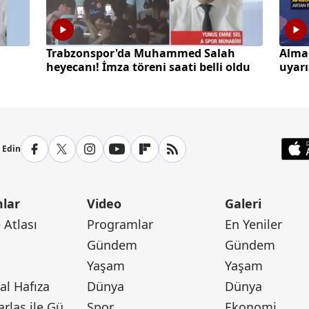
a
Trabzonspor'da Muhammed Salah
Alma
heyecanı! İmza töreni saati belli oldu
uyarı
yaşay
p Edin
lar
Video
Galeri
Atlası
Programlar
En Yeniler
Gündem
Gündem
Yaşam
Yaşam
l Hafıza
Dünya
Dünya
Canan Barlas ile Gündem
Spor
Ekonomi