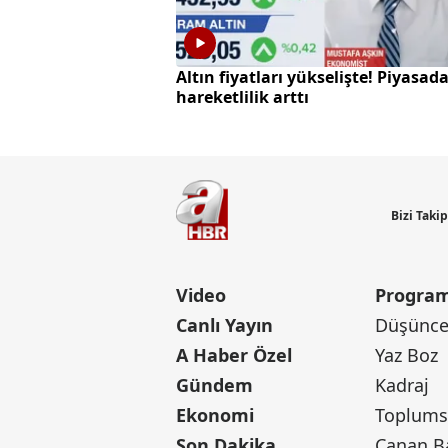
Altın fiyatları yükselişte! Piyasad
hareketlilik arttı
Bizi Taki
Video
Program
Canlı Yayın
Düşünce 
A Haber Özel
Yaz Boz
Gündem
Kadraj
Ekonomi
Toplumsa
Son Dakika