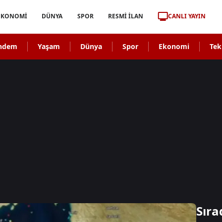
CANLI YAYIN
EKONOMİ
DÜNYA
SPOR
RESMİ İLAN
ndem
Yaşam
Dünya
Spor
Ekonomi
Tek
Sıra