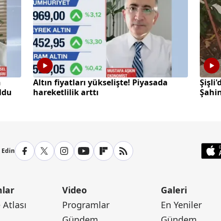
h
Altın fiyatları yükselişte! Piyasada
Şişli
oldu
hareketlilik arttı
Şahin
p Edin
lar
Video
Galeri
Atlası
Programlar
En Yeniler
Gündem
Gündem