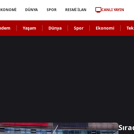
CANLI YAYIN
EKONOMİ
DÜNYA
SPOR
RESMİ İLAN
ndem
Yaşam
Dünya
Spor
Ekonomi
Tek
Sıra