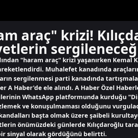
m araç" krizi! Kılıç
etlerin sergileneceği
ından "haram araç" krizi yaşanırken Kemal K
reketlendirdi. Muhalefet kanadında araçların 
rın sergilenmesi parti kanadında tartışmala
er A Haber'de ele alındı. A Haber Özel Haber
ilerinin WhatsApp platformunda kurduğu "Di
gizlemek ve konuşulmaması olduğunu vurguladı
kandalları başta olmak üzere şaibeli kurultay
vetlerin önümüzdeki günlerde Kılıçdaroğlu ta
ir sinyal olarak gördüğünü belirtti.