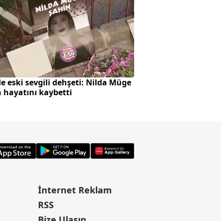
'de eski sevgili dehşeti: Nilda Müge
İstanbul trafik du
 hayatını kaybetti
yoğunluk yaşanıy
İnternet Reklam
RSS
Bize Ulaşın