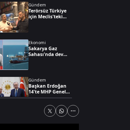
Gündem
Terörsüz Türkiye
için Meclis'teki
kanun teklifine
bölgeden destek
mesajı geldi
Ekonomi
Sakarya Gaz
Sahası'nda dev
hamle: Üretim iki
katına çıkıyor
Gündem
Başkan Erdoğan
14'te MHP Genel
Başkanı Devlet
Bahçeli ile
görüşecek
Yaşam
Kayseri'den
havalandı! 160