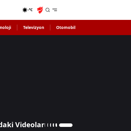
-°C
noloji
Televizyon
Otomobil
daki Videolar