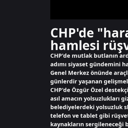
CHP'de "hara
hamlesi rüşv
CHP'de mutlak butlanın ard
adımı siyaset gündemini ha
Genel Merkez önünde araçla
günlerdir yaşanan gelişmel
CHP'de Özgür Özel destekç
asıl amacın yolsuzlukları 
belediyelerdeki yolsuzluk s
telefon ve tablet gibi rüş
kaynakların sergileneceği b