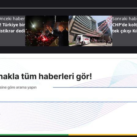
nceki haber
Sonraki hab
 Türkiye bir
CHP'de kolt
stikrar dedi
tek çıkışı K