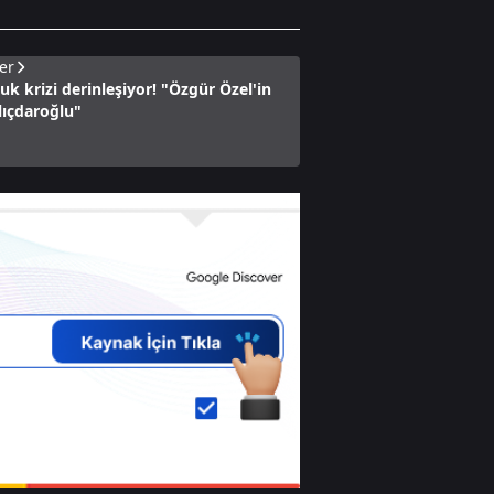
er
uk krizi derinleşiyor! "Özgür Özel'in
ılıçdaroğlu"