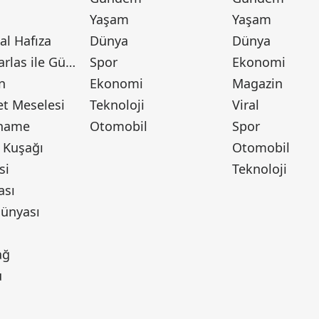
Yaşam
Yaşam
l Hafıza
Dünya
Dünya
Canan Barlas ile Gündem
Spor
Ekonomi
n
Ekonomi
Magazin
t Meselesi
Teknoloji
Viral
tname
Otomobil
Spor
 Kuşağı
Otomobil
si
Teknoloji
ası
ünyası
ı
ağ
u