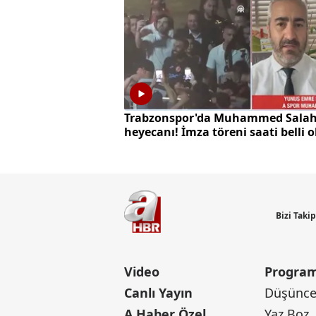
Trabzonspor'da Muhammed Sala
heyecanı! İmza töreni saati belli 
Bizi Taki
Video
Program
Canlı Yayın
Düşünce 
A Haber Özel
Yaz Boz