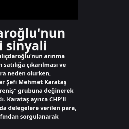
kilometre uçup
Kahramanmaraş'a
indi
Dünya
daroğlu'nun
Güneş’i hiç böyle
görmediniz:
 sinyali
Tarihin en detaylı
görüntüleri
yayınlandı
ılıçdaroğlu'nun arınma
Gündem
satılığa çıkarılması ve
Uğur Mumcu
ra neden olurken,
dosyasında kritik
görüşme
ler Şefi Mehmet Karataş
reniş" grubuna değinerek
. Karataş ayrıca CHP'li
da delegelere verilen para,
rafından sorgulanarak