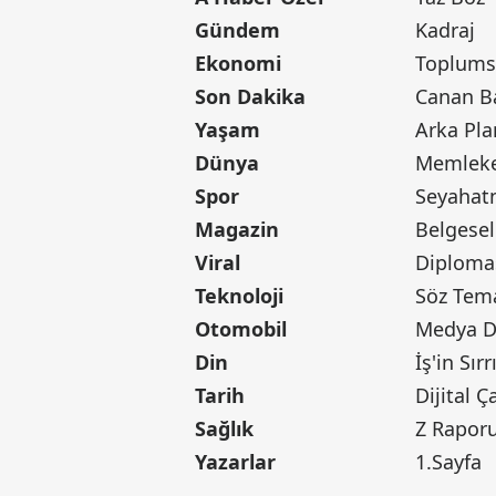
Gündem
Kadraj
Ekonomi
Toplumsa
Son Dakika
Yaşam
Arka Pla
Dünya
Memleke
Spor
Seyaha
Magazin
Belgesel
Viral
Diploma
Teknoloji
Söz Tem
Otomobil
Medya D
Din
İş'in Sırr
Tarih
Dijital Ç
Sağlık
Z Rapor
Yazarlar
1.Sayfa