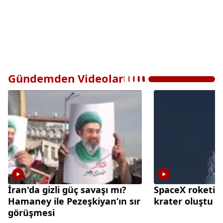
Gündemden Videolar
İran'da gizli güç savaşı mı?
SpaceX roketi A
Hamaney ile Pezeşkiyan’ın sır
krater oluştu
görüşmesi