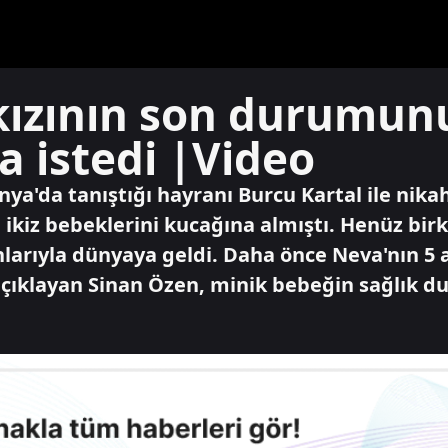
kızının son durumunu
a istedi |Video
nya'da tanıştığı hayranı Burcu Kartal ile ni
ikiz bebeklerini kucağına almıştı. Henüz birka
larıyla dünyaya geldi. Daha önce Neva'nın 5 a
klayan Sinan Özen, minik bebeğin sağlık duru