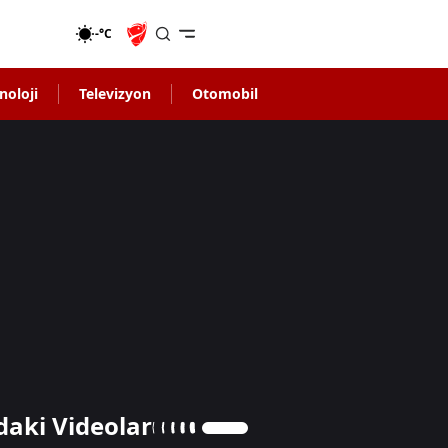
-°C
noloji
Televizyon
Otomobil
daki Videolar