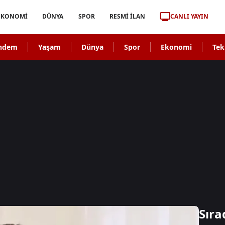
CANLI YAYIN
EKONOMİ
DÜNYA
SPOR
RESMİ İLAN
ndem
Yaşam
Dünya
Spor
Ekonomi
Tek
Sıra