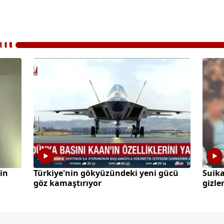
in
Türkiye'nin gökyüzündeki yeni gücü
Suika
göz kamaştırıyor
gizle