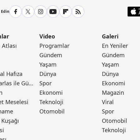
p Edin
lar
Video
Galeri
Atlası
Programlar
En Yeniler
Gündem
Gündem
Yaşam
Yaşam
l Hafıza
Dünya
Dünya
Canan Barlas ile Gündem
Spor
Ekonomi
n
Ekonomi
Magazin
t Meselesi
Teknoloji
Viral
tname
Otomobil
Spor
 Kuşağı
Otomobil
si
Teknoloji
ası