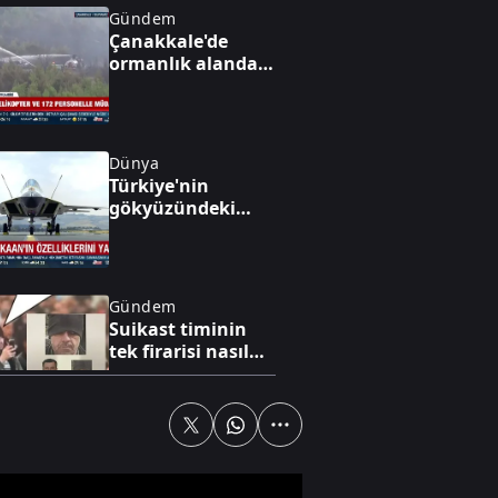
Gündem
Çanakkale'de
ormanlık alanda
yangın çıktı
Dünya
Türkiye'nin
gökyüzündeki
yeni gücü göz
kamaştırıyor
Gündem
Suikast timinin
tek firarisi nasıl
gizlendi?
Televizyon
Doğru cevabı
duyunca şoke