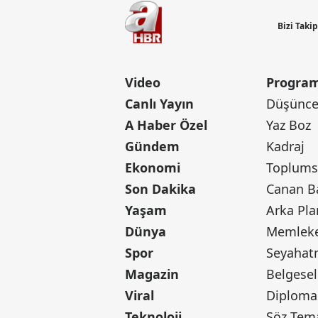
Bizi Taki
Video
Program
Canlı Yayın
Düşünce 
A Haber Özel
Yaz Boz
Gündem
Kadraj
Ekonomi
Toplumsa
Son Dakika
Yaşam
Arka Pla
Dünya
Memleke
Spor
Seyaha
Magazin
Belgesel
Viral
Diploma
Teknoloji
Söz Tem