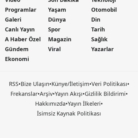
Programlar
Yaşam
Otomobil
Galeri
Dünya
Din
Canlı Yayın
Spor
Tarih
A Haber Özel
Magazin
Sağlık
Gündem
Viral
Yazarlar
Ekonomi
RSS
•
Bize Ulaşın
•
Künye/İletişim
•
Veri Politikası
•
Frekanslar
•
Arşiv
•
Yayın Akışı
•
Gizlilik Bildirimi
•
Hakkımızda
•
Yayın İlkeleri
•
İsimsiz Kaynak Politikası