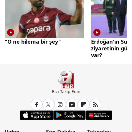
"O ne bilema bir şey"
Erdoğan'ın Suu
ziyaretinin gü
var?
Bizi Takip Edin
Video
Son Dakika
Teknoloji