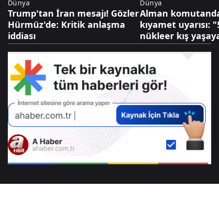
Dünya
Dünya
Trump'tan İran mesajı! Gözler
Alman komutanda
Hürmüz'de: Kritik anlaşma
kıyamet uyarısı: "5
iddiası
nükleer kış yaşaya