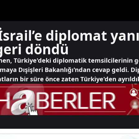
srail’e diplomat yanıt
 geri döndü
Cohen, Türkiye'deki diplomatik temsilcilerinin 
lamaya Dışişleri Bakanlığı'ndan cevap geldi. D
atların bir süre önce zaten Türkiye'den ayrıldık