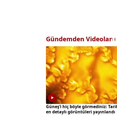
Gündemden Videolar
Güneş’i hiç böyle görmediniz: Tari
en detaylı görüntüleri yayınlandı