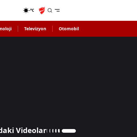
-°C
noloji
Televizyon
Otomobil
daki Videolar