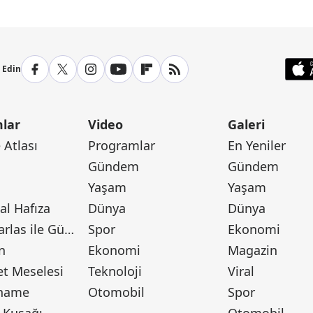
p Edin
lar
Video
Galeri
Atlası
Programlar
En Yeniler
Gündem
Gündem
Yaşam
Yaşam
l Hafıza
Dünya
Dünya
Canan Barlas ile Gündem
Spor
Ekonomi
n
Ekonomi
Magazin
t Meselesi
Teknoloji
Viral
tname
Otomobil
Spor
 Kuşağı
Otomobil