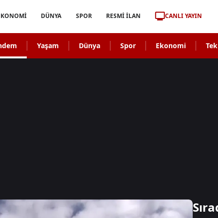
CANLI YAYIN
EKONOMİ
DÜNYA
SPOR
RESMİ İLAN
ndem
Yaşam
Dünya
Spor
Ekonomi
Tek
Sıra