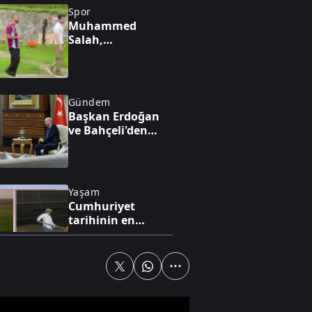
Spor
Muhammed
Salah,
Trabzonspor
reklam filmi
çekimine katıldı
Gündem
Başkan Erdoğan
ve Bahçeli'den
"Terörsüz Türkiye"
mesajı
Yaşam
Cumhuriyet
tarihinin en
yüksek üretimi
bekleniyor
Gündem
Başarılı öğrenciye
maaş gibi burs