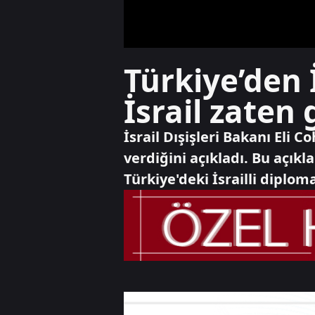
Türkiye’den İ
İsrail zaten
İsrail Dışişleri Bakanı Eli 
verdiğini açıkladı. Bu açık
Türkiye'deki İsrailli diplom