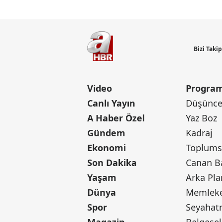
Bizi Taki
Video
Program
Canlı Yayın
Düşünce 
A Haber Özel
Yaz Boz
Gündem
Kadraj
Ekonomi
Toplumsa
Son Dakika
Yaşam
Arka Pla
Dünya
Memleke
Spor
Seyaha
Magazin
Belgesel