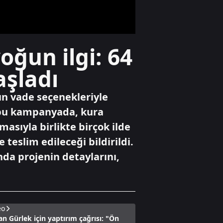
hayatını kaybetti
Yaşam
oğun ilgi: 64
Denize ulaşmaya
çalışan yavru
aşladı
caretta ateşte can
verdi
un vade seçenekleriyle
Yaşam
n bu kampanyada, kura
Ümraniye’de 3
amasıyla birlikte birçok ilde
katlı binanın
balkonu çöktü
teslim edileceği bildirildi.
da projenin detaylarını,
eo
n Gürlek için yaptırım çağrısı: "Ön