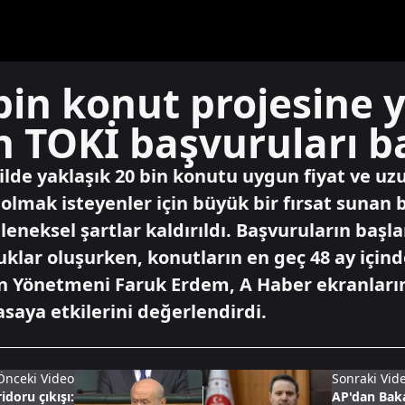
bin konut projesine y
n TOKİ başvuruları b
ilde yaklaşık 20 bin konutu uygun fiyat ve uz
i olmak isteyenler için büyük bir fırsat suna
eleneksel şartlar kaldırıldı. Başvuruların başl
lar oluşurken, konutların en geç 48 ay içinde 
n Yönetmeni Faruk Erdem, A Haber ekranların
asaya etkilerini değerlendirdi.
Önceki Video
Sonraki Vid
idoru çıkışı:
AP'dan Baka