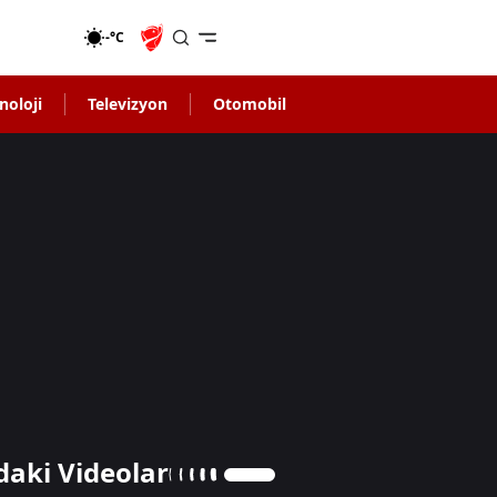
-°C
noloji
Televizyon
Otomobil
daki Videolar