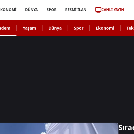
CANLI YAYIN
EKONOMİ
DÜNYA
SPOR
RESMİ İLAN
ndem
Yaşam
Dünya
Spor
Ekonomi
Tek
Sıra