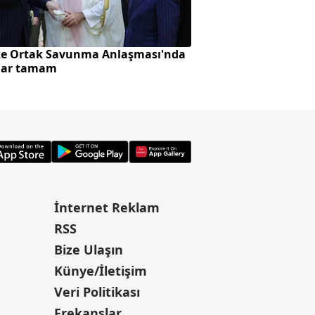
e Ortak Savunma Anlaşması'nda
12 maddelik yasa te
lar tamam
gündeminde
İnternet Reklam
RSS
Bize Ulaşın
Künye/İletişim
Veri Politikası
Frekanslar