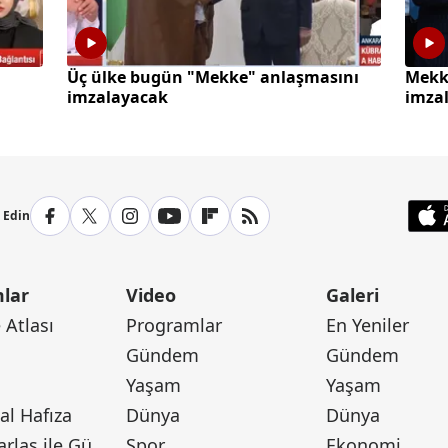
Üç ülke bugün "Mekke" anlaşmasını
Mekk
imzalayacak
imza
p Edin
lar
Video
Galeri
Atlası
Programlar
En Yeniler
Gündem
Gündem
Yaşam
Yaşam
l Hafıza
Dünya
Dünya
Canan Barlas ile Gündem
Spor
Ekonomi