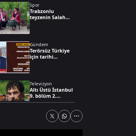
Spor
Trabzonlu
teyzenin Salah
tepkisi gündem
oldu
Gündem
Terörsüz Türkiye
için tarihi
mutabakat! Efkan
Ala: “Bizim
üçüncü bir göze
ihtiyacımız yok,
Televizyon
sorunlarımızı
Altı Üstü İstanbul
kendimiz çözeriz”
9. bölüm 2.
fragmanı
Dünya
Husiler Marib'i
hedef aldı: 2 sivil