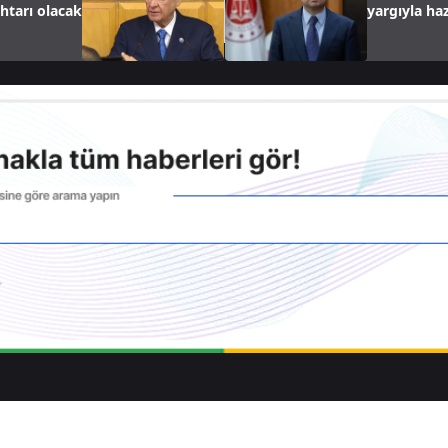
ahtarı olacak
yargıyla ha