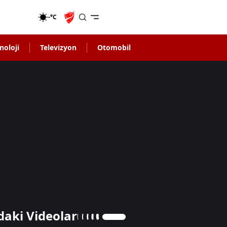
-°C
noloji
Televizyon
Otomobil
daki Videolar