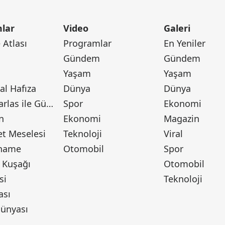
lar
Video
Galeri
Atlası
Programlar
En Yeniler
Gündem
Gündem
Yaşam
Yaşam
l Hafıza
Dünya
Dünya
Canan Barlas ile Gündem
Spor
Ekonomi
n
Ekonomi
Magazin
t Meselesi
Teknoloji
Viral
tname
Otomobil
Spor
 Kuşağı
Otomobil
si
Teknoloji
ası
ünyası
ı