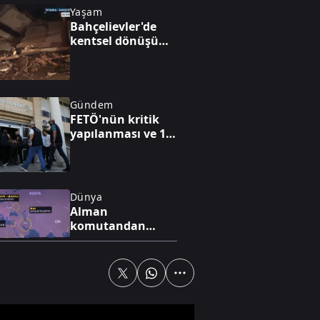
Yaşam
Bahçelievler'de
kentsel dönüşüm
binası çöktü: Facia
son anda önlendi
Gündem
FETÖ'nün kritik
yapılanması ve 15
Temmuz'a giden
süreç!
Dünya
Alman
komutandan
nükleer kıyamet
uyarısı: "50 yıl
nükleer kış
yaşayabiliriz"
Spor
Dünya yıldızı
Salah Trabzon'da