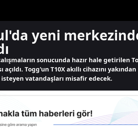
l'da yeni merkezinde
dı
 çalışmaların sonucunda hazır hale getirilen 
 açıldı. Togg'un T10X akıllı cihazını yakından
steyen vatandaşları misafir edecek.