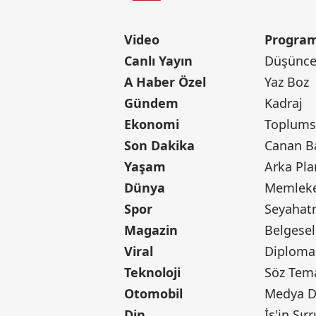
Video
Program
Canlı Yayın
Düşünce 
A Haber Özel
Yaz Boz
Gündem
Kadraj
Ekonomi
Toplumsa
Son Dakika
Yaşam
Arka Pla
Dünya
Memleke
Spor
Seyaha
Magazin
Belgesel
Viral
Diploma
Teknoloji
Söz Tem
Otomobil
Medya D
Din
İş'in Sırr