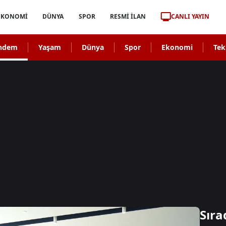
CANLI YAYIN
EKONOMİ
DÜNYA
SPOR
RESMİ İLAN
ndem
Yaşam
Dünya
Spor
Ekonomi
Tek
Sıra