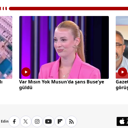
lı
Var Mısın Yok Musun'da şans Buse'ye
Gazet
güldü
görüş
p Edin