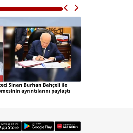
eci Sinan Burhan Bahçeli ile
Başkan Vekilliği se
mesinin ayrıntılarını paylaştı
skandalı!