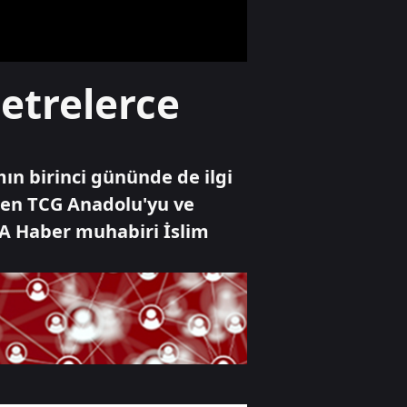
Hürmüz'de: Kritik
anlaşma iddiası
Spor
Metrelerce
Dünya yıldızı
Salah Trabzon'da
ın birinci gününde de ilgi
Dünya
nen TCG Anadolu'yu ve
Alman
 A Haber muhabiri İslim
komutandan
nükleer kıyamet
uyarısı: "50 yıl
nükleer kış
yaşayabiliriz"