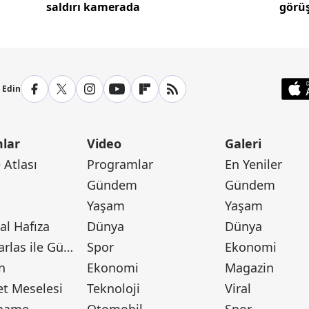
saldırı kamerada
görüş
p Edin
lar
Video
Galeri
Atlası
Programlar
En Yeniler
Gündem
Gündem
Yaşam
Yaşam
l Hafıza
Dünya
Dünya
Canan Barlas ile Gündem
Spor
Ekonomi
n
Ekonomi
Magazin
t Meselesi
Teknoloji
Viral
tname
Otomobil
Spor