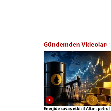
Gündemden Videolar
Enerjide savaş etkisi! Altın, petrol