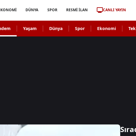
CANLI YAYIN
EKONOMİ
DÜNYA
SPOR
RESMİ İLAN
ndem
Yaşam
Dünya
Spor
Ekonomi
Tek
Sıra