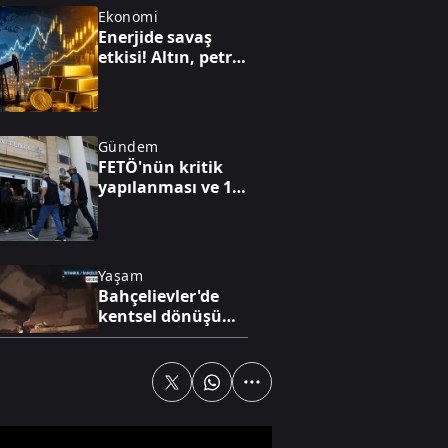
Ekonomi
Enerjide savaş
etkisi! Altın, petrol
ve faiz dengesi
yeniden
şekilleniyor
Gündem
FETÖ'nün kritik
yapılanması ve 15
Temmuz'a giden
süreç!
Yaşam
Bahçelievler'de
kentsel dönüşüm
binası çöktü: Facia
son anda önlendi
Dünya
Trump'tan İran
mesajı! Gözler