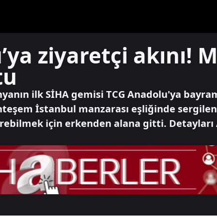
ya ziyaretçi akını! 
tu
nyanın ilk SİHA gemisi TCG Anadolu'ya bayram
hteşem İstanbul manzarası eşliğinde sergile
rebilmek için erkenden alana gitti. Detayları