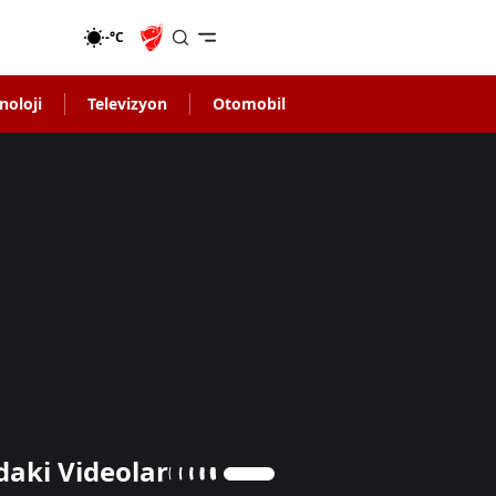
-°C
noloji
Televizyon
Otomobil
daki Videolar