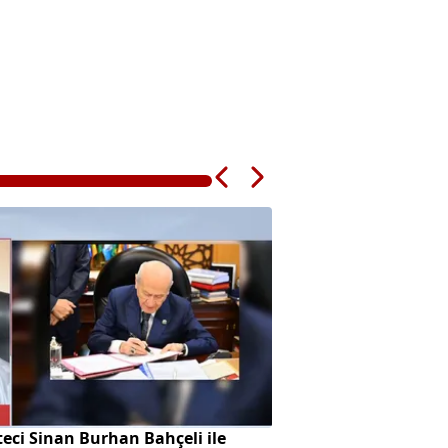
eci Sinan Burhan Bahçeli ile
Bankanın teklifine 