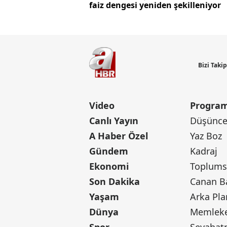
faiz dengesi yeniden şekilleniyor
Bizi Taki
Video
Program
Canlı Yayın
Düşünce 
A Haber Özel
Yaz Boz
Gündem
Kadraj
Ekonomi
Toplumsa
Son Dakika
Yaşam
Arka Pla
Dünya
Memleke
Spor
Seyaha