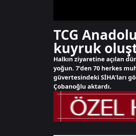
TCG Anadolu’
kuyruk oluş
Halkın ziyaretine açılan dü
yoğun. 7'den 70 herkes mu
güvertesindeki SİHA'ları gö
Çobanoğlu aktardı.