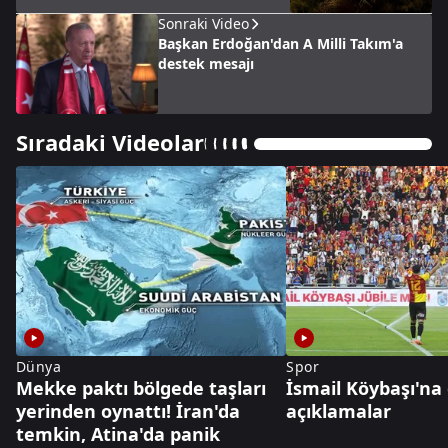
Sonraki Video
Başkan Erdoğan'dan A Milli Takım'a
destek mesajı
Sıradaki Videolar
Dünya
Spor
Mekke paktı bölgede taşları
İsmail Köybaşı'na
yerinden oynattı! İran'da
açıklamalar
temkin, Atina'da panik