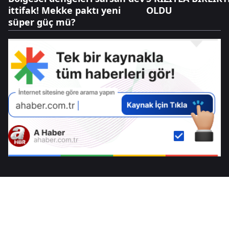
ittifak! Mekke paktı yeni
OLDU
süper güç mü?