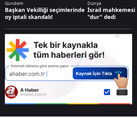
Gündem
Dünya
Başkan Vekilliği seçimlerinde
İsrail mahkemesi 
oy iptali skandalı!
"dur" dedi