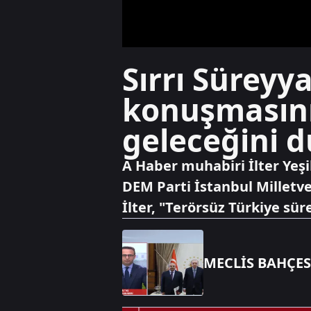
Sırrı Süreyy
konuşmasını
geleceğini d
A Haber muhabiri İlter Yeşi
DEM Parti İstanbul Milletve
İlter, "Terörsüz Türkiye sür
MECLİS BAHÇES