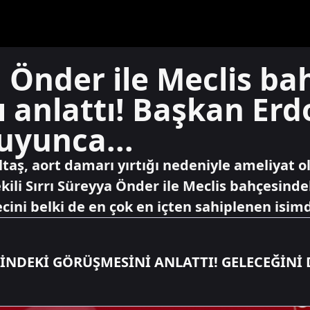
a Önder ile Meclis ba
 anlattı! Başkan Erd
uyunca...
ltaş, aort damarı yırtığı nedeniyle ameliyat
kili Sırrı Süreyya Önder ile Meclis bahçesinde
ecini belki de en çok en içten sahiplenen isimd
İNDEKİ GÖRÜŞMESİNİ ANLATTI! GELECEĞİNİ 