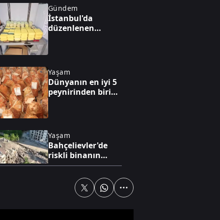
Gündem
İstanbul'da
düzenlenen
operasyonda 62,9
kilogram
uyuşturucu ele
geçirildi
Yaşam
Dünyanın en iyi 5
peynirinden biri
Divle peyniri
Yaşam
Bahçelievler'de
riskli binanın
kontrollü
yıkımına başlandı
Yaşam
Şişli'de Nilda Müge
Şahin'in