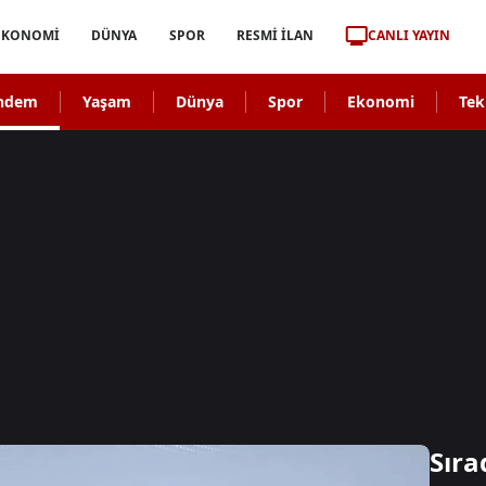
CANLI YAYIN
EKONOMİ
DÜNYA
SPOR
RESMİ İLAN
ndem
Yaşam
Dünya
Spor
Ekonomi
Tek
Sıra