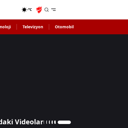
-°C
noloji
Televizyon
Otomobil
daki Videolar