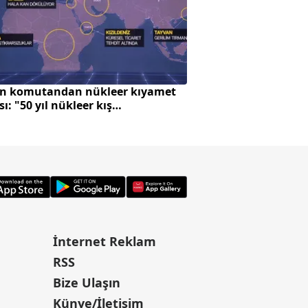
n komutandan nükleer kıyamet
Avrupa'da zeytin ü
sı: "50 yıl nükleer kış
Türkiye'ye çevrildi
abiliriz"
İnternet Reklam
RSS
Bize Ulaşın
Künye/İletişim