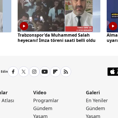
a
Trabzonspor'da Muhammed Salah
Alma
heyecanı! İmza töreni saati belli oldu
uyarı
yaşay
p Edin
lar
Video
Galeri
Atlası
Programlar
En Yeniler
Gündem
Gündem
Yaşam
Yaşam