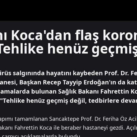
ı Koca'dan flaş koro
Tehlike henüz geçmiş
rüs salgınında hayatını kaybeden Prof. Dr. Fe
nesi, Başkan Recep Tayyip Erdoğan'ın da katı
ıklamalarda bulunan Sağlık Bakanı Fahrettin K
li "Tehlike henüz geçmiş değil, tedbirlere de
pımı tamamlanan Sancaktepe Prof. Dr. Feriha Öz Acil
akanı Fahrettin Koca ile beraber hastaneyi gezdi. Açı
i çarpıcı açıklamalarda bulundu.