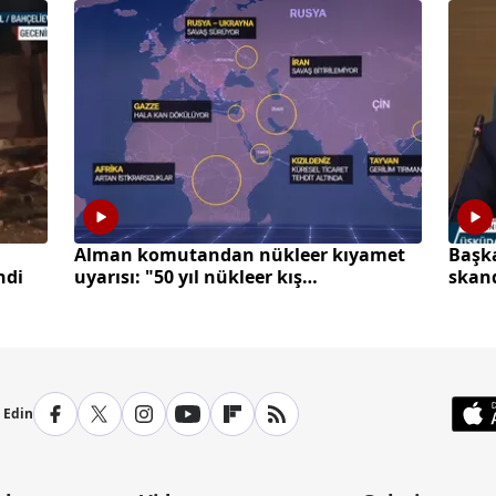
Alman komutandan nükleer kıyamet
Başka
ndi
uyarısı: "50 yıl nükleer kış
skand
yaşayabiliriz"
p Edin