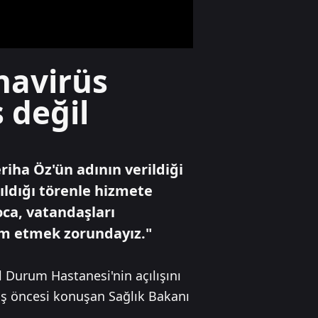
binası çöktü: Facia
son anda önlendi
Dünya
navirüs
İran ve Umman
güvenli
 değil
güzergahta
anlaştı
Ekonomi
riha Öz'ün adının verildiği
Enerjide savaş
etkisi! Altın, petrol
ldığı törenle hizmete
ve faiz dengesi
oca, vatandaşları
yeniden
şekilleniyor
vam etmek zorundayız."
 Durum Hastanesi'nin açılışını
lış öncesi konuşan Sağlık Bakanı