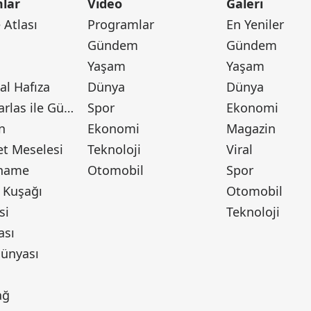
lar
Video
Galeri
Atlası
Programlar
En Yeniler
Gündem
Gündem
Yaşam
Yaşam
l Hafıza
Dünya
Dünya
Canan Barlas ile Gündem
Spor
Ekonomi
n
Ekonomi
Magazin
t Meselesi
Teknoloji
Viral
tname
Otomobil
Spor
 Kuşağı
Otomobil
si
Teknoloji
ası
ünyası
ı
ağ