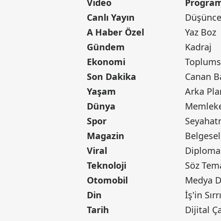
Video
Program
Canlı Yayın
Düşünce 
A Haber Özel
Yaz Boz
Gündem
Kadraj
Ekonomi
Toplumsa
Son Dakika
Yaşam
Arka Pla
Dünya
Memleke
Spor
Seyaha
Magazin
Belgesel
Viral
Diploma
Teknoloji
Söz Tem
Otomobil
Medya D
Din
İş'in Sırr
Tarih
Dijital Ç