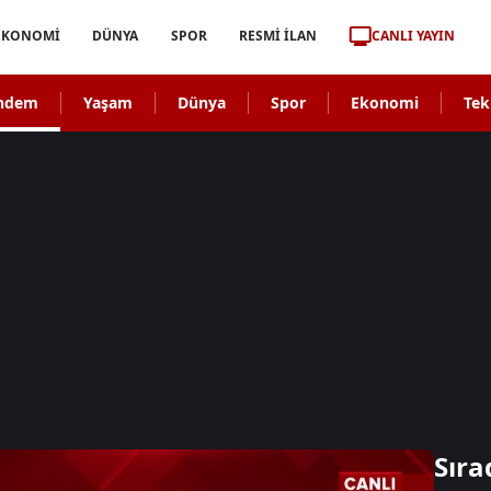
CANLI YAYIN
EKONOMİ
DÜNYA
SPOR
RESMİ İLAN
ndem
Yaşam
Dünya
Spor
Ekonomi
Tek
Sıra