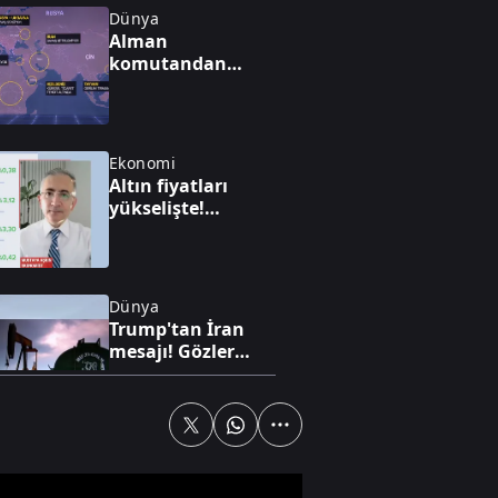
Dünya
Alman
komutandan
nükleer kıyamet
uyarısı: "50 yıl
nükleer kış
yaşayabiliriz"
Ekonomi
Altın fiyatları
yükselişte!
Piyasada
hareketlilik arttı
Dünya
Trump'tan İran
mesajı! Gözler
Hürmüz'de: Kritik
anlaşma iddiası
Yaşam
Bahçelievler'de
kentsel dönüşüm