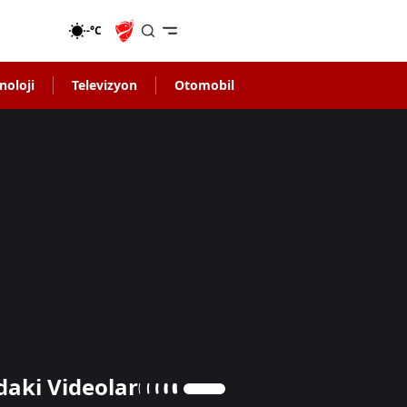
-°C
noloji
Televizyon
Otomobil
daki Videolar