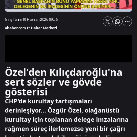
Giriş Tarihi:
19 Haziran 2026 09:56
ahaber.com.tr Haber Merkezi
Özel'den Kılıçdaroğlu'na
sert sözler ve gövde
gösterisi
CHP'de kurultay tartışmaları
derinleşiyor... Özgür Özel, olağanüstü
kurultay için toplanan delege imzalarına
rağmen süreç ilerlemezse yeni bir çağrı