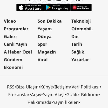
Video
Son Dakika
Teknoloji
Programlar
Yaşam
Otomobil
Galeri
Dünya
Din
Canlı Yayın
Spor
Tarih
A Haber Özel
Magazin
Sağlık
Gündem
Viral
Yazarlar
Ekonomi
RSS
•
Bize Ulaşın
•
Künye/İletişim
•
Veri Politikası
•
Frekanslar
•
Arşiv
•
Yayın Akışı
•
Gizlilik Bildirimi
•
Hakkımızda
•
Yayın İlkeleri
•