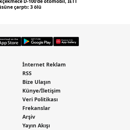
kçekmece D-100'de otomobil, İETT
Terörsüz Türkiye'de
süne çarptı: 3 ölü
yasa Meclis günd
İnternet Reklam
RSS
Bize Ulaşın
Künye/İletişim
Veri Politikası
Frekanslar
Arşiv
Yayın Akışı