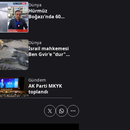
Dünya
Hürmüz
Boğazı'nda 60
günlük geçici
anlaşma
Dünya
İsrail mahkemesi
Ben Gvir'e "dur"
dedi
Gündem
AK Parti MKYK
toplandı
Gündem
Abdullah
Özdemir'den