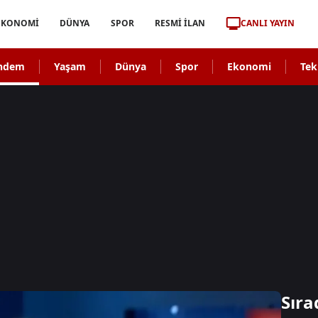
CANLI YAYIN
EKONOMİ
DÜNYA
SPOR
RESMİ İLAN
ndem
Yaşam
Dünya
Spor
Ekonomi
Tek
Sıra