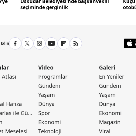
'ye
Üsküdar Belediyesi'nde başkanvekili
Küçü
seçiminde gerginlik
otobü
p Edin
lar
Video
Galeri
Atlası
Programlar
En Yeniler
Gündem
Gündem
Yaşam
Yaşam
l Hafıza
Dünya
Dünya
Canan Barlas ile Gündem
Spor
Ekonomi
n
Ekonomi
Magazin
t Meselesi
Teknoloji
Viral