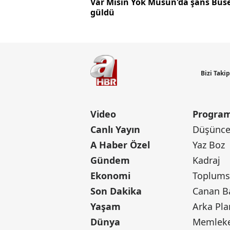
Var Mısın Yok Musun'da şans Buse
güldü
Bizi Taki
Video
Program
Canlı Yayın
Düşünce 
A Haber Özel
Yaz Boz
Gündem
Kadraj
Ekonomi
Toplumsa
Son Dakika
Yaşam
Arka Pla
Dünya
Memleke