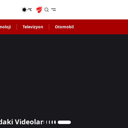
-°C
noloji
Televizyon
Otomobil
daki Videolar