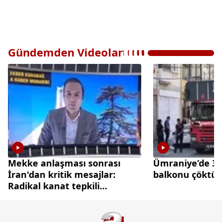
Gündemden Videolar
Mekke anlaşması sonrası
Ümraniye’de 3 k
İran'dan kritik mesajlar:
balkonu çöktü
Radikal kanat tepkili
diplomasi cephesi temkinli