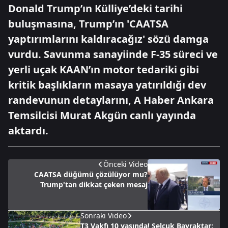
Donald Trump’ın Külliye’deki tarihi
buluşmasına, Trump’ın 'CAATSA
yaptırımlarını kaldıracağız' sözü damga
vurdu. Savunma sanayiinde F-35 süreci ve
yerli uçak KAAN’ın motor tedariki gibi
kritik başlıkların masaya yatırıldığı dev
randevunun detaylarını, A Haber Ankara
Temsilcisi Murat Akgün canlı yayında
aktardı.
Önceki Video
CAATSA düğümü çözülüyor mu?
Trump'tan dikkat çeken mesaj
Sonraki Video
T3 Vakfı 10 yaşında! Selçuk Bayraktar: