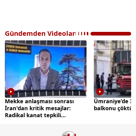
Gündemden Videolar
Mekke anlaşması sonrası
Ümraniye’de 3 k
İran'dan kritik mesajlar:
balkonu çöktü
Radikal kanat tepkili
diplomasi cephesi temkinli