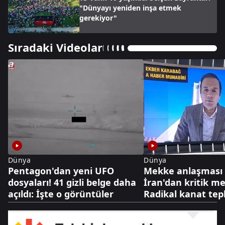
"Dünyayı yeniden inşa etmek
gerekiyor"
Sıradaki Videolar
Dünya
Dünya
Pentagon'dan yeni UFO
Mekke anlaşması 
dosyaları! 41 gizli belge daha
İran'dan kritik me
açıldı: İşte o görüntüler
Radikal kanat tepk
diplomasi cephesi