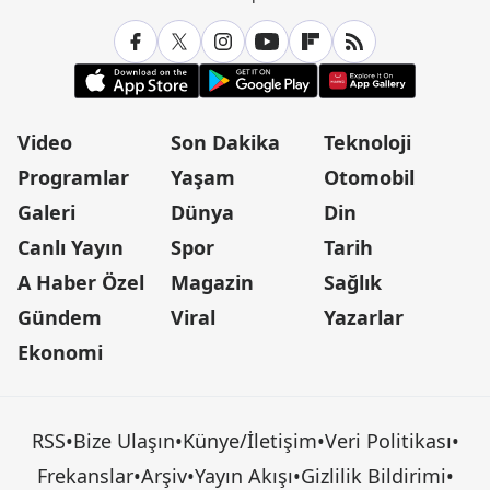
Video
Son Dakika
Teknoloji
Programlar
Yaşam
Otomobil
Galeri
Dünya
Din
Canlı Yayın
Spor
Tarih
A Haber Özel
Magazin
Sağlık
Gündem
Viral
Yazarlar
Ekonomi
RSS
•
Bize Ulaşın
•
Künye/İletişim
•
Veri Politikası
•
Frekanslar
•
Arşiv
•
Yayın Akışı
•
Gizlilik Bildirimi
•