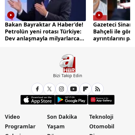
Bakan Bayraktar A Haber’de!
Gazeteci Sinan
Petrolün yeni rotası Türkiye:
Bahçeli ile gör
Dev anlaşmayla milyarlarca
ayrıntılarını pa
dolarlık hamle
Bizi Takip Edin
Video
Son Dakika
Teknoloji
Programlar
Yaşam
Otomobil