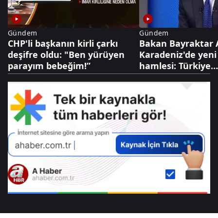
Gündem
Gündem
CHP'li başkanın kirli çarkı
Bakan Bayraktar 
deşifre oldu: "Ben yürüyen
Karadeniz'de yeni
parayım bebeğim!”
hamlesi: Türkiye
Bulgaristan'da sa